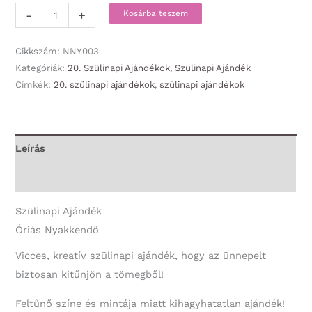
Óriás
-
+
Kosárba teszem
Nyakkendő
-
Cikkszám:
NNY003
Boldog
Kategóriák:
20. Szülinapi Ajándékok
,
Szülinapi Ajándék
Címkék:
20. szülinapi ajándékok
,
szülinapi ajándékok
20.
Szülinapot
-
20.
Leírás
Szülinapi
További információk
Ajándék
mennyiség
Szülinapi Ajándék
Óriás Nyakkendő
Vicces, kreatív szülinapi ajándék, hogy az ünnepelt
biztosan kitűnjön a tömegből!
Feltűnő színe és mintája miatt kihagyhatatlan ajándék!