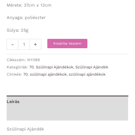
Mérete: 37cm x 13cm
Anyaga: poliészter
Súlya: 25g
Nyakkendő
-
+
Kosárba teszem
-
Boldog
Cikkszám:
NY089
Szülinapot
Kategóriák:
70. Szülinapi Ajándékok
,
Szülinapi Ajándék
Címkék:
70. szülinapi ajándékok
,
szülinapi ajándékok
70!
kék
-
70.
Leírás
Szülinapi
További információk
Ajándék
mennyiség
Szülinapi Ajándék