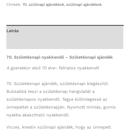
Címkék:
70. szülinapi ajándékok
,
szülinapi ajándékok
70
éve
-
70.
Leírás
Szülinapi
További információk
Ajándék
mennyiség
70. Születésnapi nyakkendő – Születésnapi ajándék
A gyerekkor első 70 éve- feliratos nyakkendő
70. Születésnapi ajándék, születésnapi kiegészítő.
Bulisabbá teszi a születésnap hangulatát a
születésnapos nyakkendő. Tegye különlegessé az
ünnepeltet a születésnapján. Nyomott mintás, gumis
nyakba akasztható nyakkendő.
Vicces, kreatív szülinapi ajándék, hogy az ünnepelt