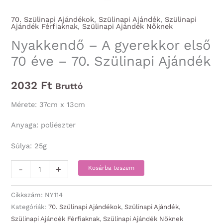
70. Szülinapi Ajándékok
,
Szülinapi Ajándék
,
Szülinapi
Ajándék Férfiaknak
,
Szülinapi Ajándék Nőknek
Nyakkendő – A gyerekkor első
70 éve – 70. Szülinapi Ajándék
2032
Ft
Bruttó
Mérete: 37cm x 13cm
Anyaga: poliészter
Súlya: 25g
Nyakkendő
-
+
Kosárba teszem
-
A
Cikkszám:
NY114
gyerekkor
Kategóriák:
70. Szülinapi Ajándékok
,
Szülinapi Ajándék
,
Szülinapi Ajándék Férfiaknak
,
Szülinapi Ajándék Nőknek
első