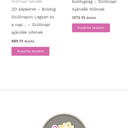
boldogság – Szülinapi
Szülinapi Ajándék
Ajándék Nőknek
3D képkeret – Boldog
Szülinapot Legyen ez
1372
Ft
Bruttó
a nap… – Szülinapi
Kosárba teszem
ajándék nőknek
889
Ft
Bruttó
Kosárba teszem