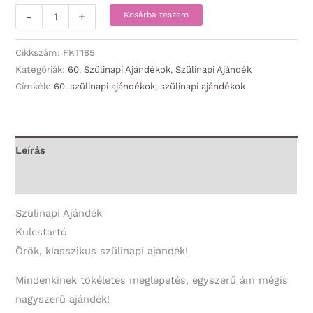
Kulcstartó
-
+
Kosárba teszem
-
Boldog
Cikkszám:
FKT185
60.
Kategóriák:
60. Szülinapi Ajándékok
,
Szülinapi Ajándék
Címkék:
60. szülinapi ajándékok
,
szülinapi ajándékok
Szülinapot!
-
60.
Szülinapi
Leírás
Ajándék
További információk
mennyiség
Szülinapi Ajándék
Kulcstartó
Örök, klasszikus szülinapi ajándék!
Mindenkinek tökéletes meglepetés, egyszerű ám mégis
nagyszerű ajándék!