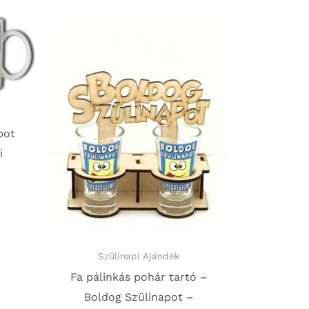
pot
i
Szülinapi Ajándék
Fa pálinkás pohár tartó –
Boldog Szülinapot –