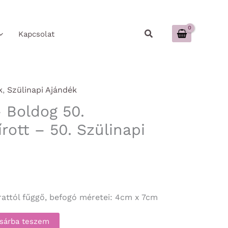
Keresés
Kapcsolat
k
,
Szülinapi Ajándék
– Boldog 50.
írott – 50. Szülinapi
irattól fűggő, befogó méretei: 4cm x 7cm
sárba teszem