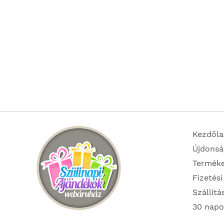
Kezdőla
Újdonsá
Termék
Fizetési
Szállítá
30 napo