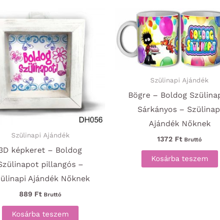
Szülinapi Ajándék
Bögre – Boldog Szülina
Sárkányos – Szülinap
Ajándék Nőknek
Szülinapi Ajándék
1372
Ft
Bruttó
3D képkeret – Boldog
Kosárba teszem
Szülinapot pillangós –
ülinapi Ajándék Nőknek
889
Ft
Bruttó
Kosárba teszem