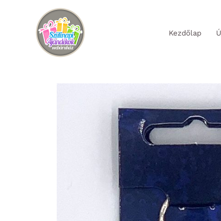
Skip
to
Kezdőlap
Ú
content