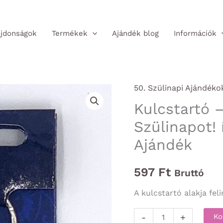
jdonságok
Termékek
Ajándék blog
Információk
50. Szülinapi Ajándéko
Kulcstartó 
Szülinapot! 
Ajándék
597
Ft
Bruttó
A kulcstartó alakja fel
Kulcstartó
-
+
Ko