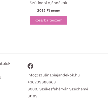
Szülinapi Ajándékok
2032
Ft
Bruttó
Kosárba teszem
ételek
info@szulinapiajandekok.hu
t
+36209888663
8000, Székesfehérvár Széchenyi
út 89.