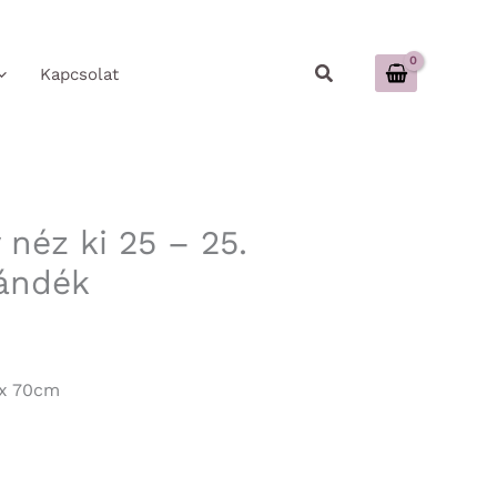
Keresés
Kapcsolat
 néz ki 25 – 25.
jándék
 x 70cm