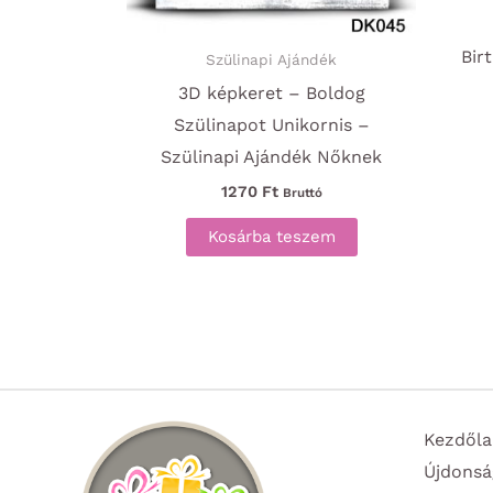
Bir
Szülinapi Ajándék
3D képkeret – Boldog
Szülinapot Unikornis –
Szülinapi Ajándék Nőknek
1270
Ft
Bruttó
Kosárba teszem
Kezdőla
Újdonsá