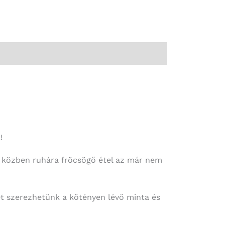
!
 a közben ruhára fröcsögő étel az már nem
et szerezhetünk a kötényen lévő minta és