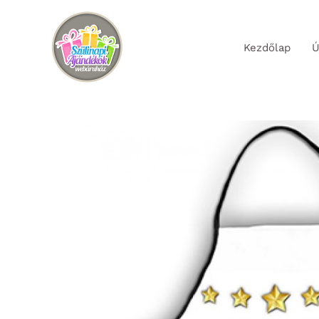
Skip
to
Kezdőlap
Ú
content