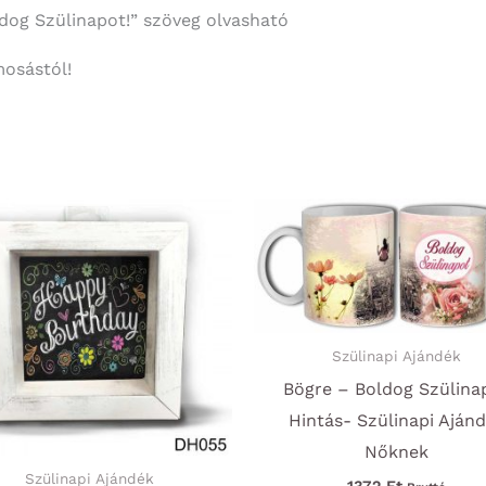
oldog Szülinapot!” szöveg olvasható
mosástól!
Szülinapi Ajándék
Bögre – Boldog Szülina
Hintás- Szülinapi Aján
Nőknek
Szülinapi Ajándék
1372
Ft