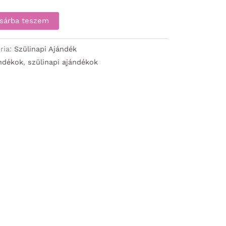
sárba teszem
ria:
Szülinapi Ajándék
ándékok
,
szülinapi ajándékok