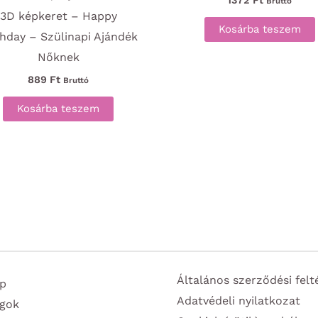
Bruttó
3D képkeret – Happy
Kosárba teszem
thday – Szülinapi Ajándék
Nőknek
889
Ft
Bruttó
Kosárba teszem
Általános szerződési felt
p
Adatvédeli nyilatkozat
gok