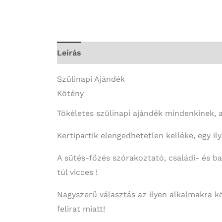
Leírás
További információk
Szülinapi Ajándék
Kötény
Tökéletes szülinapi ajándék mindenkinek, 
Kertipartik elengedhetetlen kelléke, egy 
A sütés-főzés szórakoztató, családi- és b
túl vicces !
Nagyszerű választás az ilyen alkalmakra k
felirat miatt!