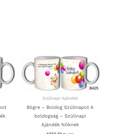
Szülinapi Ajándék
pot
Bögre – Boldog Szülinapot A
dék
boldogság – Szülinapi
Ajándék Nőknek
1372
Ft