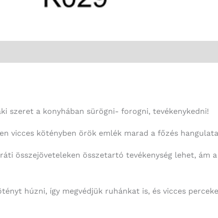
aki szeret a konyhában sürögni- forogni, tevékenykedni!
ilyen vicces kötényben örök emlék marad a főzés hangulata
aráti összejöveteleken összetartó tevékenység lehet, ám
ötényt húzni, így megvédjük ruhánkat is, és vicces percek