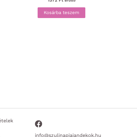
Bruttó
Kosárba teszem
ételek
info@szulinapiajandekok.hu