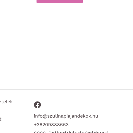
ételek
info@szulinapiajandekok.hu
t
+36209888663