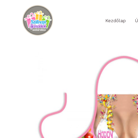
Skip
to
Kezdőlap
Ú
content