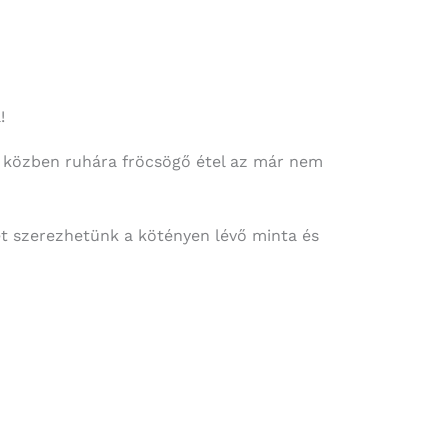
!
 a közben ruhára fröcsögő étel az már nem
et szerezhetünk a kötényen lévő minta és