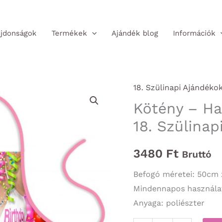
jdonságok
Termékek
Ajándék blog
Információk
18. Szülinapi Ajándéko
Kötény – Ha
18. Szülinap
3480
Ft
Bruttó
Befogó méretei: 50cm
Mindennapos használatr
Anyaga: poliészter