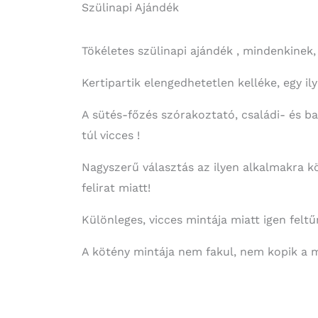
Szülinapi Ajándék
Tökéletes szülinapi ajándék , mindenkinek,
Kertipartik elengedhetetlen kelléke, egy 
A sütés-főzés szórakoztató, családi- és b
túl vicces !
Nagyszerű választás az ilyen alkalmakra k
felirat miatt!
Különleges, vicces mintája miatt igen feltű
A kötény mintája nem fakul, nem kopik a 