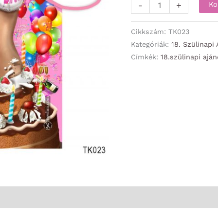
Kötény
-
+
Ko
-
Happy
Cikkszám:
TK023
Birthday
Kategóriák:
18. Szülinapi
Címkék:
18.szülinapi ajá
18
női
-
18.
Szülinapi
Ajándék
mennyiség