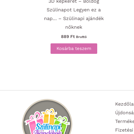
3D képkeret – Boldog
Szülinapot Legyen ez a
nap… – Szülinapi ajándék
nőknek
889
Ft
Bruttó
Kosárba teszem
Kezdőla
Újdonsá
Termék
Fizetési