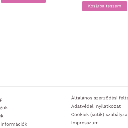
Kosárba teszem
Általános szerződési felt
p
Adatvédeli nyilatkozat
gok
Cookiek (sütik) szabályza
ek
Impresszum
 információk