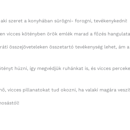
 aki szeret a konyhában sürögni- forogni, tevékenykedni!
ilyen vicces kötényben örök emlék marad a főzés hangulata
aráti összejöveteleken összetartó tevékenység lehet, ám
ötényt húzni, így megvédjük ruhánkat is, és vicces percek
nő, vicces pillanatokat tud okozni, ha valaki magára veszi!
mosástól!