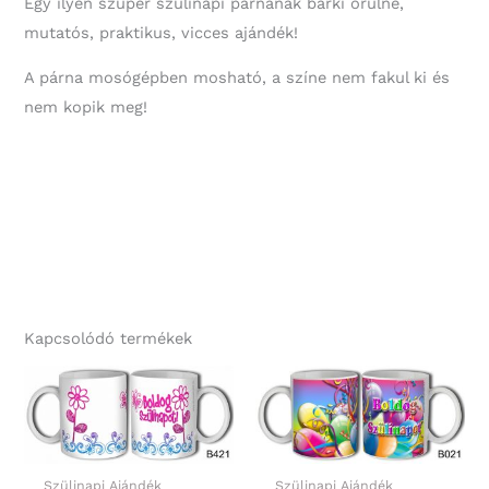
Egy ilyen szuper szülinapi párnának bárki örülne,
mutatós, praktikus, vicces ajándék!
A párna mosógépben mosható, a színe nem fakul ki és
nem kopik meg!
Kapcsolódó termékek
Szülinapi Ajándék
Szülinapi Ajándék