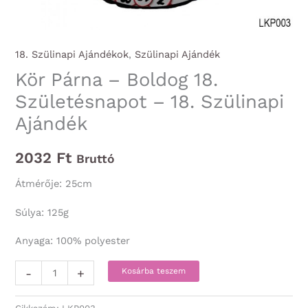
18. Szülinapi Ajándékok
,
Szülinapi Ajándék
Kör Párna – Boldog 18.
Születésnapot – 18. Szülinapi
Ajándék
2032
Ft
Bruttó
Átmérője: 25cm
Súlya: 125g
Anyaga: 100% polyester
Kör
-
+
Kosárba teszem
Párna
-