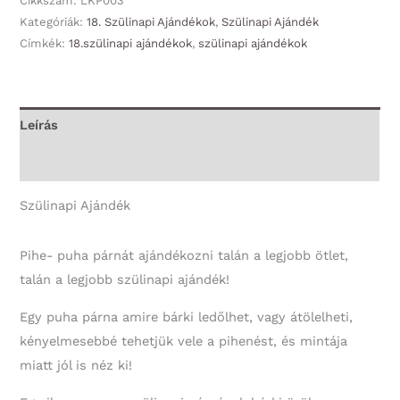
Cikkszám:
LKP003
Boldog
Kategóriák:
18. Szülinapi Ajándékok
,
Szülinapi Ajándék
Címkék:
18.szülinapi ajándékok
,
szülinapi ajándékok
18.
Születésnapot
-
18.
Leírás
Szülinapi
További információk
Ajándék
mennyiség
Szülinapi Ajándék
Pihe- puha párnát ajándékozni talán a legjobb ötlet,
talán a legjobb szülinapi ajándék!
Egy puha párna amire bárki ledőlhet, vagy átölelheti,
kényelmesebbé tehetjük vele a pihenést, és mintája
miatt jól is néz ki!