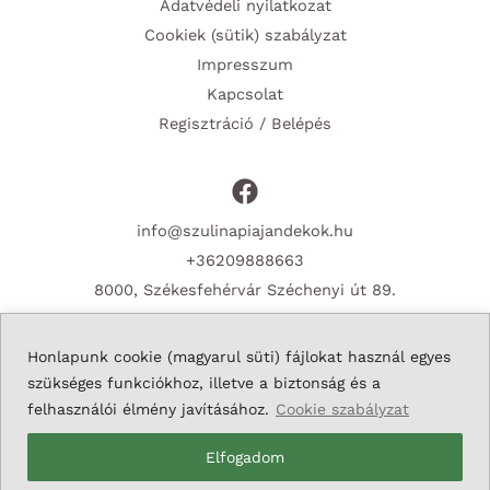
Adatvédeli nyilatkozat
Cookiek (sütik) szabályzat
Impresszum
Kapcsolat
Regisztráció / Belépés
info@szulinapiajandekok.hu
+36209888663
8000, Székesfehérvár Széchenyi út 89.
Honlapunk cookie (magyarul süti) fájlokat használ egyes
szükséges funkciókhoz, illetve a biztonság és a
Copyright © 2026 Szulinapiajandekok.hu
felhasználói élmény javításához.
Cookie szabályzat
Elfogadom