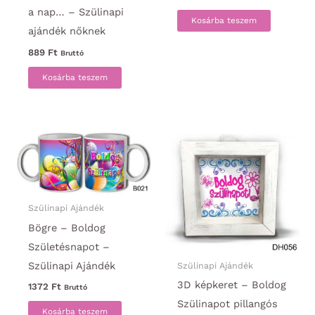
a nap… – Szülinapi
Kosárba teszem
ajándék nőknek
889
Ft
Bruttó
Kosárba teszem
Szülinapi Ajándék
Bögre – Boldog
Születésnapot –
Szülinapi Ajándék
Szülinapi Ajándék
3D képkeret – Boldog
1372
Ft
Bruttó
Szülinapot pillangós
Kosárba teszem