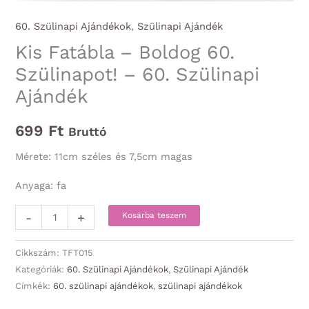
60. Szülinapi Ajándékok
,
Szülinapi Ajándék
Kis Fatábla – Boldog 60.
Szülinapot! – 60. Szülinapi
Ajándék
699
Ft
Bruttó
Mérete: 11cm széles és 7,5cm magas
Anyaga: fa
Kis
-
+
Kosárba teszem
Fatábla
-
Cikkszám:
TFT015
Boldog
Kategóriák:
60. Szülinapi Ajándékok
,
Szülinapi Ajándék
Címkék:
60. szülinapi ajándékok
,
szülinapi ajándékok
60.
Szülinapot!