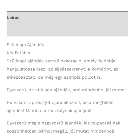
-
60.
Leírás
Szülinapi
További információk
Ajándék
mennyiség
Szülinapi Ajándék
Kis Fatábla
Szülinapi ajándék asztali dekoráció, amely feldobja,
hangulatossá teszi az éjjeliszekrényt, a komódot, az
étkezőasztalt, de még egy szimpla polcot is.
Egyszerű, de stílusos ajándék, ami mindenhol jól mutat.
Ha valami apróságot ajándékoznál, ez a megfelelő
ajándék! Minden korosztálynak ajánljuk!
Egyszerű mégis nagyszerű ajándék, kis talpacskáinak
köszönhetően bárhol megáll, jól mutat mindenhol!