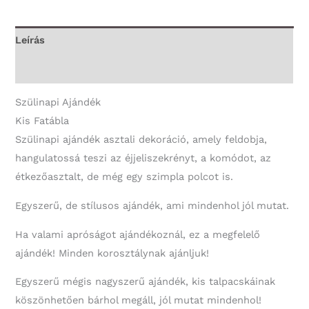
az
életben
Leírás
-
További információk
50.
Szülinapi
Szülinapi Ajándék
Ajándék
Kis Fatábla
mennyiség
Szülinapi ajándék asztali dekoráció, amely feldobja,
hangulatossá teszi az éjjeliszekrényt, a komódot, az
étkezőasztalt, de még egy szimpla polcot is.
Egyszerű, de stílusos ajándék, ami mindenhol jól mutat.
Ha valami apróságot ajándékoznál, ez a megfelelő
ajándék! Minden korosztálynak ajánljuk!
Egyszerű mégis nagyszerű ajándék, kis talpacskáinak
köszönhetően bárhol megáll, jól mutat mindenhol!