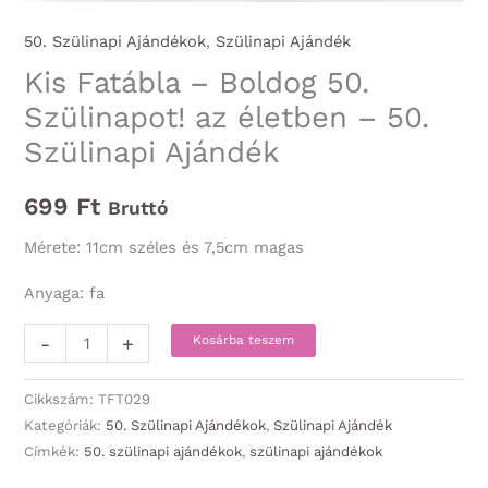
50. Szülinapi Ajándékok
,
Szülinapi Ajándék
Kis Fatábla – Boldog 50.
Szülinapot! az életben – 50.
Szülinapi Ajándék
699
Ft
Bruttó
Mérete: 11cm széles és 7,5cm magas
Anyaga: fa
Kis
-
+
Kosárba teszem
Fatábla
-
Cikkszám:
TFT029
Boldog
Kategóriák:
50. Szülinapi Ajándékok
,
Szülinapi Ajándék
Címkék:
50. szülinapi ajándékok
,
szülinapi ajándékok
50.
Szülinapot!