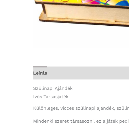
Leírás
További információk
Szülinapi Ajándék
Ivós Társasjáték
Különleges, vicces szülinapi ajándék, szüli
Mindenki szeret társasozni, ez a játék ped