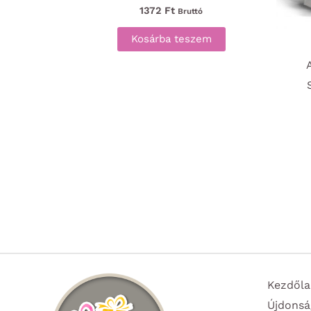
1372
Ft
Bruttó
Kosárba teszem
Kezdőla
Újdonsá