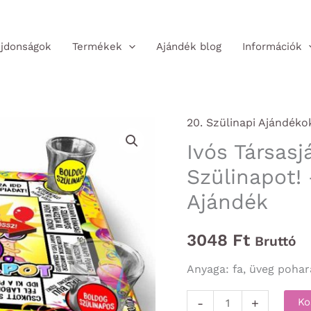
jdonságok
Termékek
Ajándék blog
Információk
20. Szülinapi Ajándéko
Ivós Társasj
Szülinapot! 
Ajándék
3048
Ft
Bruttó
Anyaga: fa, üveg pohar
Ivós
-
+
Ko