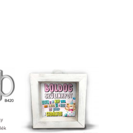
ay
dék