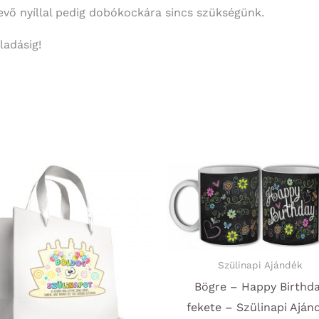
evő nyíllal pedig dobókockára sincs szükségünk.
ladásig!
Szülinapi Ajándék
Bögre – Happy Birthd
fekete – Szülinapi Aján