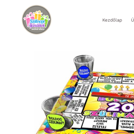
Skip
to
Kezdőlap
Ú
content