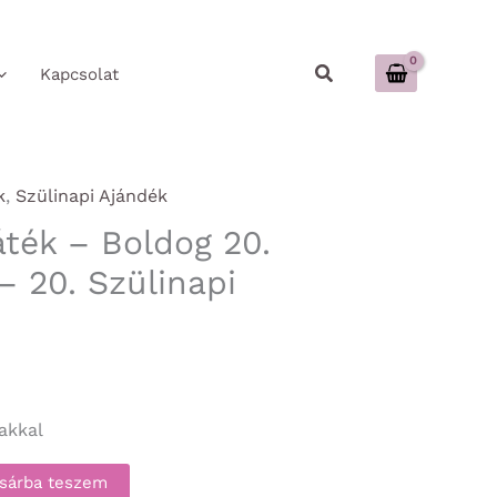
Keresés
Kapcsolat
k
,
Szülinapi Ajándék
áték – Boldog 20.
– 20. Szülinapi
akkal
sárba teszem