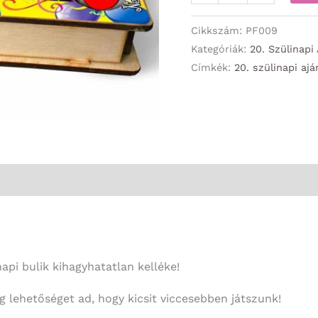
Társasjáték
-
Cikkszám:
PF009
Boldog
Kategóriák:
20. Szülinapi
Címkék:
20. szülinapi aj
20.
Szülinapot!
-
20.
Szülinapi
Ajándék
mennyiség
napi bulik kihagyhatatlan kelléke!
ig lehetőséget ad, hogy kicsit viccesebben játszunk!