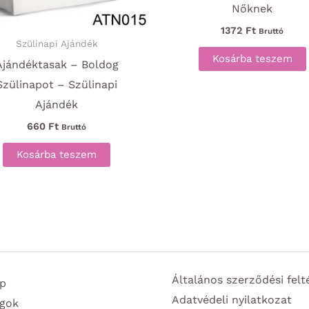
Nőknek
1372
Ft
Bruttó
Szülinapi Ajándék
Kosárba teszem
Ajándéktasak – Boldog
Szülinapot – Szülinapi
Ajándék
660
Ft
Bruttó
Kosárba teszem
Általános szerződési felt
p
Adatvédeli nyilatkozat
gok