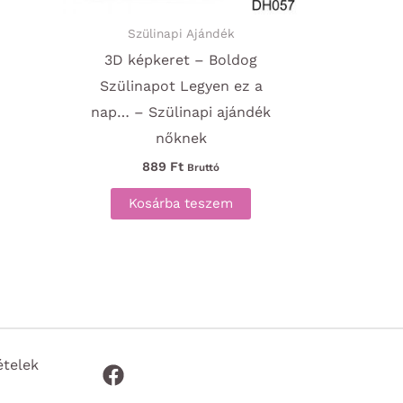
Szülinapi Ajándék
3D képkeret – Boldog
Szülinapot Legyen ez a
nap… – Szülinapi ajándék
nőknek
889
Ft
Bruttó
Kosárba teszem
ételek