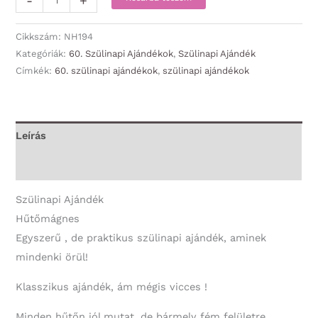
-
+
-
Ma
Cikkszám:
NH194
van
Kategóriák:
60. Szülinapi Ajándékok
,
Szülinapi Ajándék
Címkék:
60. szülinapi ajándékok
,
szülinapi ajándékok
a
60.
Szülinapom
-
Leírás
60.
További információk
Szülinapi
Ajándék
Szülinapi Ajándék
mennyiség
Hűtőmágnes
Egyszerű , de praktikus szülinapi ajándék, aminek
mindenki örül!
Klasszikus ajándék, ám mégis vicces !
Minden hűtőn jól mutat, de bármely fém felületre