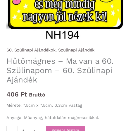
60. Szülinapi Ajándékok
,
Szülinapi Ajándék
Hűtőmágnes – Ma van a 60.
Szülinapom – 60. Szülinapi
Ajándék
406
Ft
Bruttó
Mérete: 7,5cm x 7,5cm, 0,3cm vastag
Anyaga: Műanyag, hátoldalán mágnescsíkkal.
Hűtőmágnes
Kosárba teszem