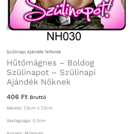
Szülinapi Ajándék Nőknek
Hűtőmágnes – Boldog
Szülinapot – Szülinapi
Ajándék Nőknek
406
Ft
Bruttó
Mérete: 7,5cm x 7,5cm
Vastagsága: 0,3cm
Anyaga: Műanyag