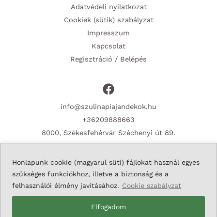
Adatvédeli nyilatkozat
Cookiek (sütik) szabályzat
Impresszum
Kapcsolat
Regisztráció / Belépés
info@szulinapiajandekok.hu
+36209888663
8000, Székesfehérvár Széchenyi út 89.
Honlapunk cookie (magyarul süti) fájlokat használ egyes
szükséges funkciókhoz, illetve a biztonság és a
Copyright © 2026 Szulinapiajandekok.hu
felhasználói élmény javításához.
Cookie szabályzat
Elfogadom