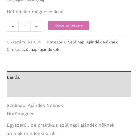
Hátoldalán mágnescsíkkal
Hűtőmágnes
-
+
Kosárba teszem
-
Boldog
Cikkszám:
NH030
Kategória:
Szülinapi Ajándék Nőknek
Szülinapot
Címke:
szülinapi ajándékok
-
Szülinapi
Ajándék
Leírás
Nőknek
További információk
mennyiség
Szülinapi Ajándék Nőknek
Hűtőmágnes
Egyszerű , de praktikus szülinapi ajándék nőknek,
aminek mindenki örül!