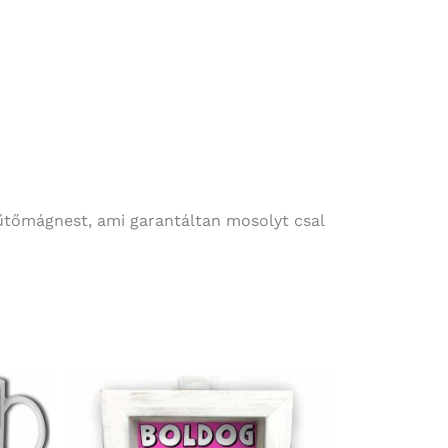
űtőmágnest, ami garantáltan mosolyt csal