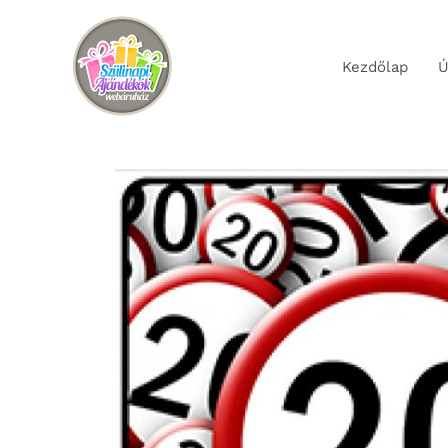
Skip
to
Kezdőlap
Ú
content