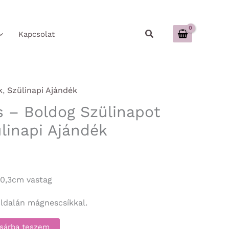
Keresés
Kapcsolat
k
,
Szülinapi Ajándék
 – Boldog Szülinapot
ülinapi Ajándék
 0,3cm vastag
ldalán mágnescsíkkal.
sárba teszem