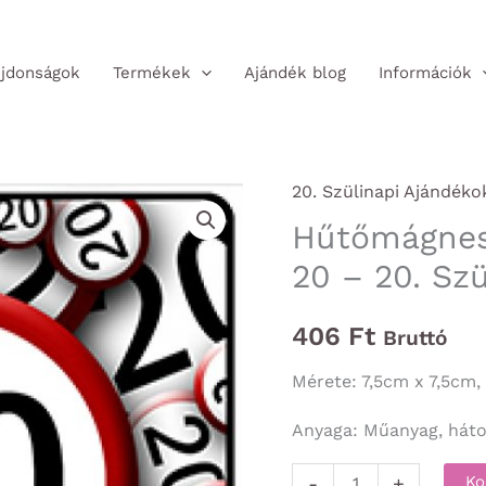
jdonságok
Termékek
Ajándék blog
Információk
20. Szülinapi Ajándéko
Hűtőmágnes
20 – 20. Sz
406
Ft
Bruttó
Mérete: 7,5cm x 7,5cm,
Anyaga: Műanyag, háto
Hűtőmágnes
-
+
Ko