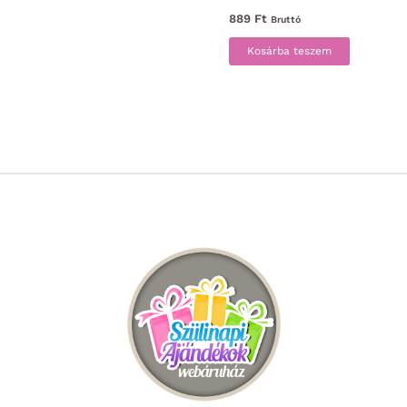
889
Ft
Bruttó
Kosárba teszem