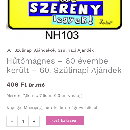
60. Szülinapi Ajándékok
,
Szülinapi Ajándék
Hűtőmágnes – 60 évembe
került – 60. Szülinapi Ajándék
406
Ft
Bruttó
Mérete: 7,5cm x 7,5cm, 0,3cm vastag
Anyaga: Műanyag, hátoldalán mágnescsíkkal.
Hűtőmágnes
-
+
Kosárba teszem
-