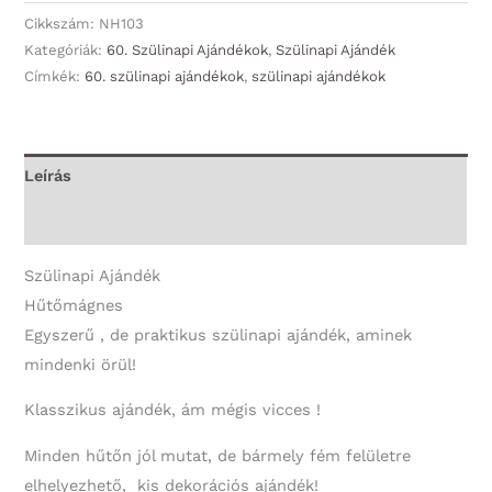
60
Cikkszám:
NH103
évembe
Kategóriák:
60. Szülinapi Ajándékok
,
Szülinapi Ajándék
Címkék:
60. szülinapi ajándékok
,
szülinapi ajándékok
került
-
60.
Szülinapi
Leírás
Ajándék
További információk
mennyiség
Szülinapi Ajándék
Hűtőmágnes
Egyszerű , de praktikus szülinapi ajándék, aminek
mindenki örül!
Klasszikus ajándék, ám mégis vicces !
Minden hűtőn jól mutat, de bármely fém felületre
elhelyezhető, kis dekorációs ajándék!