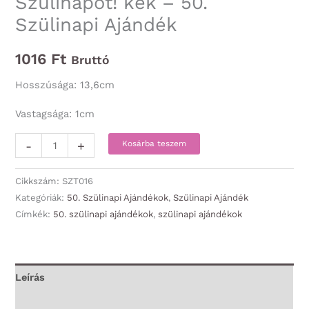
Szülinapot! kék – 50.
Szülinapi Ajándék
1016
Ft
Bruttó
Hosszúsága: 13,6cm
Vastagsága: 1cm
Golyóstoll
-
+
Kosárba teszem
-
Boldog
Cikkszám:
SZT016
50.
Kategóriák:
50. Szülinapi Ajándékok
,
Szülinapi Ajándék
Címkék:
50. szülinapi ajándékok
,
szülinapi ajándékok
Szülinapot!
kék
-
50.
Leírás
Szülinapi
További információk