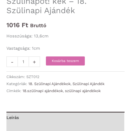
Szülinapot! kék – 18.
Szülinapi Ajándék
1016
Ft
Bruttó
Hosszúsága: 13,6cm
Vastagsága: 1cm
Golyóstoll
-
+
Kosárba teszem
-
Boldog
Cikkszám:
SZT012
18.
Kategóriák:
18. Szülinapi Ajándékok
,
Szülinapi Ajándék
Címkék:
18.szülinapi ajándékok
,
szülinapi ajándékok
Szülinapot!
kék
-
18.
Leírás
Szülinapi
További információk