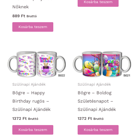
Kosárba teszem
Nőknek
889
Ft
Bruttó
Kosárba teszem
Szülinapi Ajándék
Szülinapi Ajándék
Bögre – Happy
Bögre – Boldog
Birthday rugós –
Születésnapot –
Szülinapi Ajándék
Szülinapi Ajándék
1372
Ft
1372
Ft
Bruttó
Bruttó
Kosárba teszem
Kosárba teszem