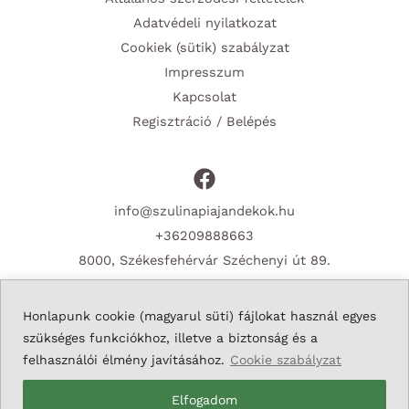
Adatvédeli nyilatkozat
Cookiek (sütik) szabályzat
Impresszum
Kapcsolat
Regisztráció / Belépés
info@szulinapiajandekok.hu
+36209888663
8000, Székesfehérvár Széchenyi út 89.
Honlapunk cookie (magyarul süti) fájlokat használ egyes
szükséges funkciókhoz, illetve a biztonság és a
Copyright © 2026 Szulinapiajandekok.hu
felhasználói élmény javításához.
Cookie szabályzat
Elfogadom