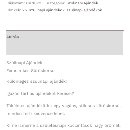
Cikkszám:
CKN029
Kategória:
Szülinapi Ajándék
Címkék:
25. szülinapi ajándékok
,
szülinapi ajándékok
Leírás
További információk
Szülinapi Ajándék
Fémcímkés Söröskorsó
Különleges szülinapi ajándék!
Igazán férfias ajándékot keresel?
Tökéletes ajándékötlet egy vagány, stílusos söröskorsó,
minden férfi kedvence lehet.
Ki ne ismerné a születésnapi koccintások nagy örömét,