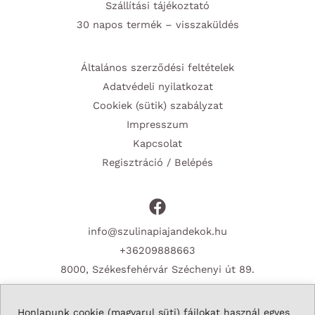
Szállítási tájékoztató
30 napos termék – visszaküldés
Általános szerződési feltételek
Adatvédeli nyilatkozat
Cookiek (sütik) szabályzat
Impresszum
Kapcsolat
Regisztráció / Belépés
info@szulinapiajandekok.hu
+36209888663
8000, Székesfehérvár Széchenyi út 89.
Honlapunk cookie (magyarul süti) fájlokat használ egyes