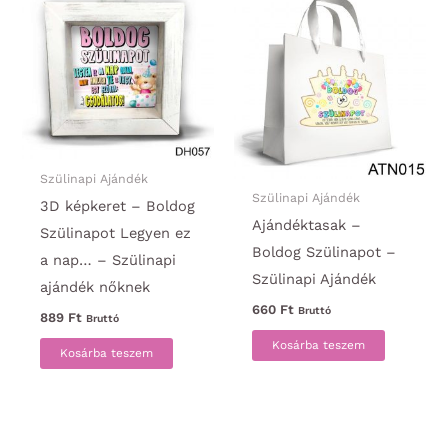
Szülinapi Ajándék
Szülinapi Ajándék
3D képkeret – Boldog
Ajándéktasak –
Szülinapot Legyen ez
Boldog Szülinapot –
a nap… – Szülinapi
Szülinapi Ajándék
ajándék nőknek
660
Ft
Bruttó
889
Ft
Bruttó
Kosárba teszem
Kosárba teszem