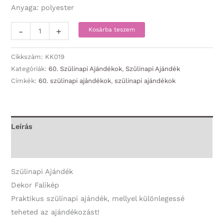
Anyaga: polyester
Falikép
-
+
Kosárba teszem
-
Boldog
Cikkszám:
KK019
60.
Kategóriák:
60. Szülinapi Ajándékok
,
Szülinapi Ajándék
Címkék:
60. szülinapi ajándékok
,
szülinapi ajándékok
Szülinapot!
-
60.
Szülinapi
Leírás
Ajándék
További információk
mennyiség
Szülinapi Ajándék
Dekor Falikép
Praktikus szülinapi ajándék, mellyel különlegessé
teheted az ajándékozást!