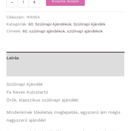
Fa
-
+
Kosárba teszem
Neves
Kulcstartó
Cikkszám:
IKR054
-
Kategóriák:
60. Szülinapi Ajándékok
,
Szülinapi Ajándék
Címkék:
60. szülinapi ajándékok
,
szülinapi ajándékok
Boldog
60.
Szülinapot!
-
Leírás
60.
További információk
Szülinapi
Ajándék
Szülinapi Ajándék
mennyiség
Fa Neves Kulcstartó
Örök, klasszikus szülinapi ajándék!
Mindenkinek tökéletes meglepetés, egyszerű ám mégis
nagyszerű ajándék!