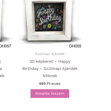
Szülinapi Ajándék
g
3D képkeret – Happy
 a
Birthday – Szülinapi Ajándék
dék
Nőknek
889
Ft
Bruttó
Kosárba teszem