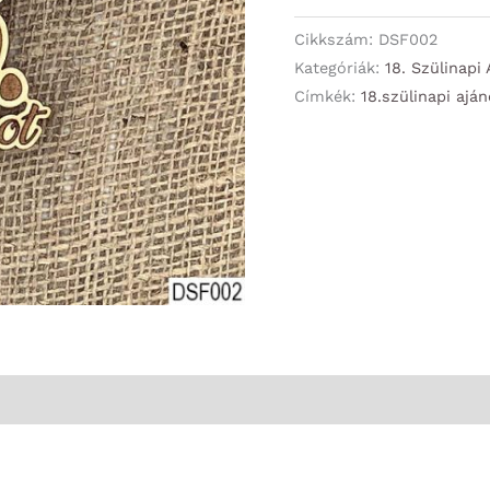
Dekor
Felirat
Cikkszám:
DSF002
-
Kategóriák:
18. Szülinapi
Címkék:
18.szülinapi ajá
Boldog
18.
Szülinapot
-
18.
Szülinapi
Ajándék
mennyiség