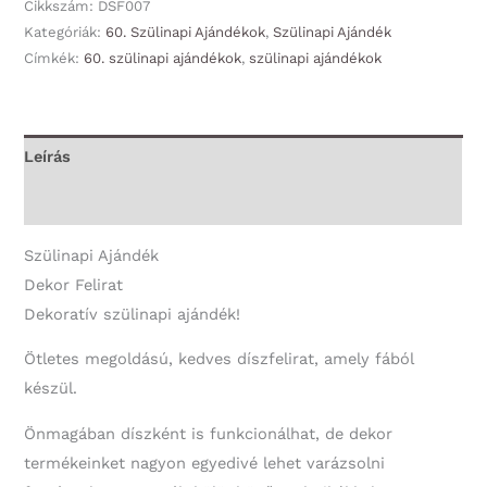
-
Cikkszám:
DSF007
Boldog
Kategóriák:
60. Szülinapi Ajándékok
,
Szülinapi Ajándék
Címkék:
60. szülinapi ajándékok
,
szülinapi ajándékok
60.
Szülinapot!
-
60.
Leírás
Szülinapi
További információk
Ajándék
mennyiség
Szülinapi Ajándék
Dekor Felirat
Dekoratív szülinapi ajándék!
Ötletes megoldású, kedves díszfelirat, amely fából
készül.
Önmagában díszként is funkcionálhat, de dekor
termékeinket nagyon egyedivé lehet varázsolni