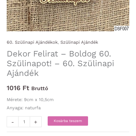
60. Szülinapi Ajándékok
,
Szülinapi Ajándék
Dekor Felirat – Boldog 60.
Szülinapot! – 60. Szülinapi
Ajándék
1016
Ft
Bruttó
Mérete: 9cm x 10,5cm
Anyaga: naturfa
Dekor
-
+
Kosárba teszem
Felirat