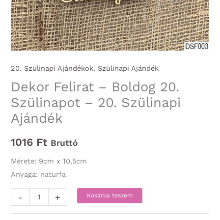
20. Szülinapi Ajándékok
,
Szülinapi Ajándék
Dekor Felirat – Boldog 20.
Szülinapot – 20. Szülinapi
Ajándék
1016
Ft
Bruttó
Mérete: 9cm x 10,5cm
Anyaga: naturfa
Dekor
-
+
Kosárba teszem
Felirat