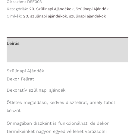
-
Cikkszám:
DSF003
Boldog
Kategóriák:
20. Szülinapi Ajándékok
,
Szülinapi Ajándék
Címkék:
20. szülinapi ajándékok
,
szülinapi ajándékok
20.
Szülinapot
-
20.
Leírás
Szülinapi
További információk
Ajándék
mennyiség
Szülinapi Ajándék
Dekor Felirat
Dekoratív szülinapi ajándék!
Ötletes megoldású, kedves díszfelirat, amely fából
készül.
Önmagában díszként is funkcionálhat, de dekor
termékeinket nagyon egyedivé lehet varázsolni