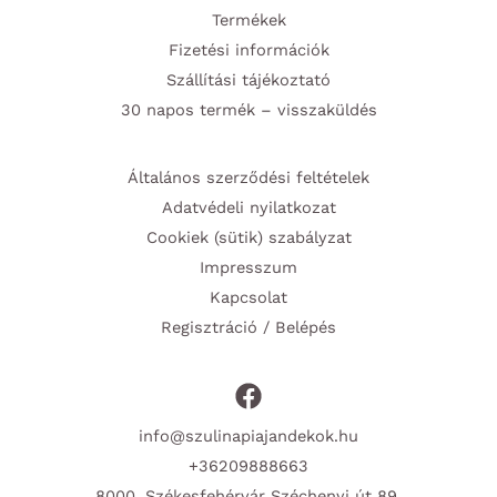
Termékek
Fizetési információk
Szállítási tájékoztató
30 napos termék – visszaküldés
Általános szerződési feltételek
Adatvédeli nyilatkozat
Cookiek (sütik) szabályzat
Impresszum
Kapcsolat
Regisztráció / Belépés
info@szulinapiajandekok.hu
+36209888663
8000, Székesfehérvár Széchenyi út 89.