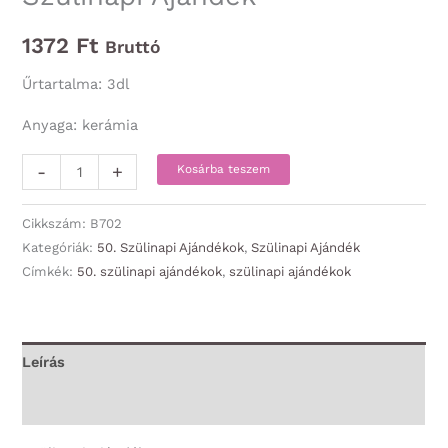
1372
Ft
Bruttó
Űrtartalma: 3dl
Anyaga: kerámia
Bögre
-
+
Kosárba teszem
-
50
Cikkszám:
B702
Királynője
Kategóriák:
50. Szülinapi Ajándékok
,
Szülinapi Ajándék
Címkék:
50. szülinapi ajándékok
,
szülinapi ajándékok
-
50.
Szülinapi
Ajándék
Leírás
mennyiség
További információk