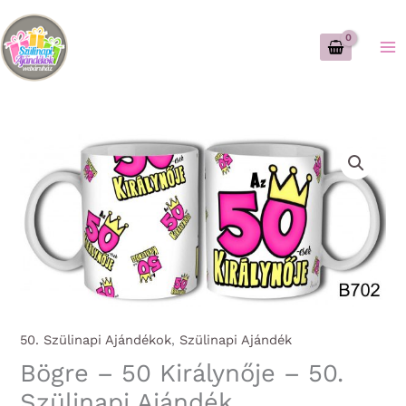
Skip
to
content
50. Szülinapi Ajándékok
,
Szülinapi Ajándék
Bögre – 50 Királynője – 50.
Szülinapi Ajándék