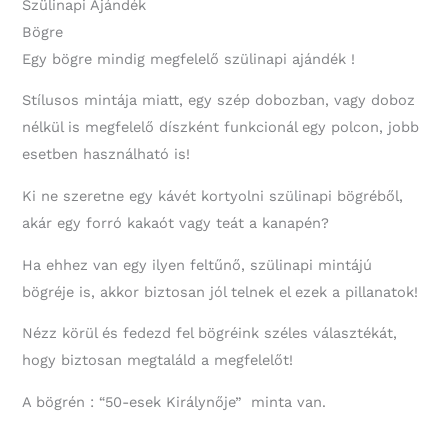
Szülinapi Ajándék
Bögre
Egy bögre mindig megfelelő szülinapi ajándék !
Stílusos mintája miatt, egy szép dobozban, vagy doboz
nélkül is megfelelő díszként funkcionál egy polcon, jobb
esetben használható is!
Ki ne szeretne egy kávét kortyolni szülinapi bögréből,
akár egy forró kakaót vagy teát a kanapén?
Ha ehhez van egy ilyen feltűnő, szülinapi mintájú
bögréje is, akkor biztosan jól telnek el ezek a pillanatok!
Nézz körül és fedezd fel bögréink széles választékát,
hogy biztosan megtaláld a megfelelőt!
A bögrén : “50-esek Királynője” minta van.