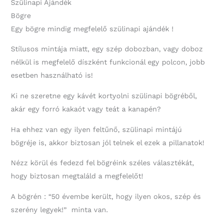
Szülinapi Ajándék
Bögre
Egy bögre mindig megfelelő szülinapi ajándék !
Stílusos mintája miatt, egy szép dobozban, vagy doboz
nélkül is megfelelő díszként funkcionál egy polcon, jobb
esetben használható is!
Ki ne szeretne egy kávét kortyolni szülinapi bögréből,
akár egy forró kakaót vagy teát a kanapén?
Ha ehhez van egy ilyen feltűnő, szülinapi mintájú
bögréje is, akkor biztosan jól telnek el ezek a pillanatok!
Nézz körül és fedezd fel bögréink széles választékát,
hogy biztosan megtaláld a megfelelőt!
A bögrén : “50 évembe került, hogy ilyen okos, szép és
szerény legyek!” minta van.