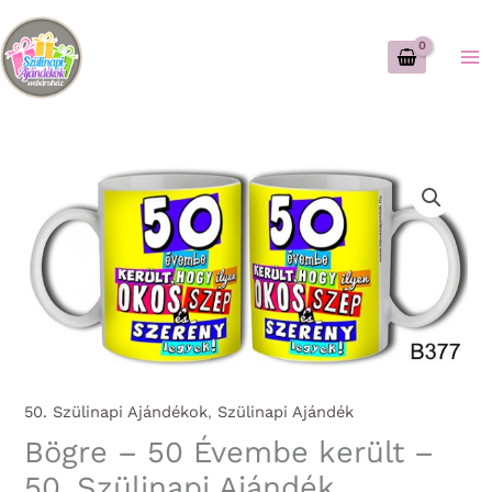
Skip
to
content
50. Szülinapi Ajándékok
,
Szülinapi Ajándék
Bögre – 50 Évembe került –
50. Szülinapi Ajándék