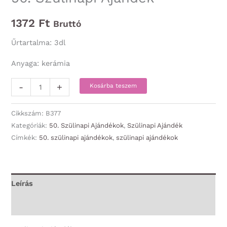
1372
Ft
Bruttó
Űrtartalma: 3dl
Anyaga: kerámia
Bögre
-
+
Kosárba teszem
-
50
Cikkszám:
B377
Évembe
Kategóriák:
50. Szülinapi Ajándékok
,
Szülinapi Ajándék
Címkék:
50. szülinapi ajándékok
,
szülinapi ajándékok
került
-
50.
Szülinapi
Leírás
Ajándék
További információk
mennyiség