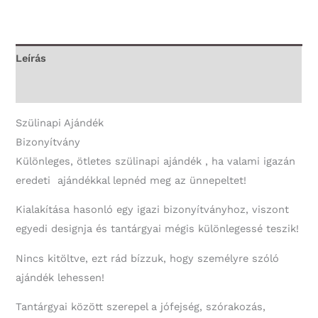
Bizonyítvány
-
80.
Leírás
Szülinapi
További információk
Ajándék
mennyiség
Szülinapi Ajándék
Bizonyítvány
Különleges, ötletes szülinapi ajándék , ha valami igazán
eredeti ajándékkal lepnéd meg az ünnepeltet!
Kialakítása hasonló egy igazi bizonyítványhoz, viszont
egyedi designja és tantárgyai mégis különlegessé teszik!
Nincs kitöltve, ezt rád bízzuk, hogy személyre szóló
ajándék lehessen!
Tantárgyai között szerepel a jófejség, szórakozás,