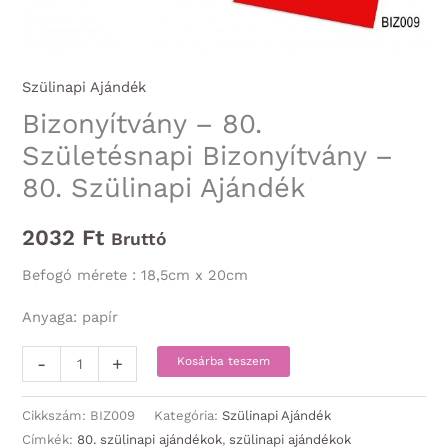
Szülinapi Ajándék
Bizonyítvány – 80.
Születésnapi Bizonyítvány –
80. Szülinapi Ajándék
2032
Ft
Bruttó
Befogó mérete : 18,5cm x 20cm
Anyaga: papír
Bizonyítvány
-
+
Kosárba teszem
-
80.
Cikkszám:
BIZ009
Kategória:
Szülinapi Ajándék
Születésnapi
Címkék:
80. szülinapi ajándékok
,
szülinapi ajándékok