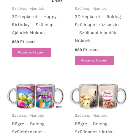
Szülinapi Ajándék
Szülinapi Ajándék
3D képkeret – Happy
3D képkeret – Boldog
Birthday – Szülinapi
Szülinapot rózsaszín
Ajándék Nőknek
– Szülinapi Ajándék
Nőknek
889
Ft
Bruttó
889
Ft
Bruttó
Kosárba teszem
Kosárba teszem
Szülinapi Ajándék
Szülinapi Ajándék
Bögre – Boldog
Bögre – Boldog
Születésnapot –
Szülinapot Hintás-