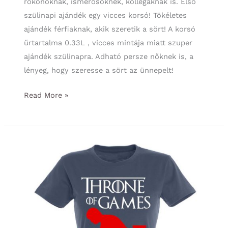
rokonoknak, ismerősöknek, kollégáknak is. Első
szülinapi ajándék egy vicces korsó! Tökéletes
ajándék férfiaknak, akik szeretik a sört! A korsó
űrtartalma 0.33L , vicces mintája miatt szuper
ajándék szülinapra. Adható persze nőknek is, a
lényeg, hogy szeresse a sört az ünnepelt!
Szülinapi
Read More »
ajándék
Ötletek