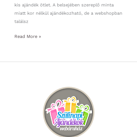
kis ajándék ötlet. A belsejében szereplő minta
miatt kor nélkül ajándékozható, de a webshopban
találsz
Szülinapi
Read More »
Ajándék
Ötlet