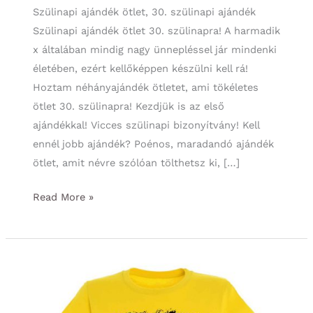
Szülinapi ajándék ötlet, 30. szülinapi ajándék
Szülinapi ajándék ötlet 30. szülinapra! A harmadik
x általában mindig nagy ünnepléssel jár mindenki
életében, ezért kellőképpen készülni kell rá!
Hoztam néhányajándék ötletet, ami tökéletes
ötlet 30. szülinapra! Kezdjük is az első
ajándékkal! Vicces szülinapi bizonyítvány! Kell
ennél jobb ajándék? Poénos, maradandó ajándék
ötlet, amit névre szólóan tölthetsz ki, […]
Szülinapi
Read More »
Ajándék