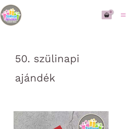
Skip
to
content
50. szülinapi
ajándék