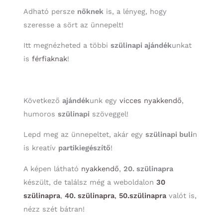
Adható persze
nőknek
is, a lényeg, hogy
szeresse a sört az ünnepelt!
Itt megnézheted a többi
szülinapi ajándék
unkat
is
férfiaknak
!
Következő
ajándék
unk egy
vicces nyakkendő
,
humoros
szülinapi
szöveggel!
Lepd meg az ünnepeltet, akár egy
szülinapi buli
n
is kreatív
partikiegészítő
!
A képen látható
nyakkendő
,
20. szülinapra
készült, de találsz még a weboldalon
30
szülinapra
,
40. szülinapra
,
50.szülinapra
valót is,
nézz szét bátran!