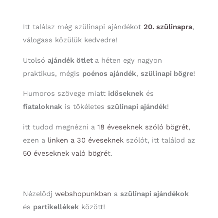
Itt találsz még szülinapi ajándékot
20. szülinapra
,
válogass közülük kedvedre!
Utolsó
ajándék ötlet
a héten egy nagyon
praktikus, mégis
poénos ajándék
,
szülinapi bögre
!
Humoros szövege miatt
időseknek
és
fiataloknak
is tökéletes
szülinapi ajándék
!
itt tudod megnézni a
18 éveseknek szóló bögrét
,
ezen a
linken a 30 éveseknek
szólót, itt találod az
50 éveseknek való bögré
t.
Nézelődj
webshopunkban
a
szülinapi ajándékok
és
partikellékek
között!