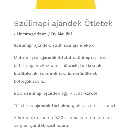
Szülinapi ajándék Ötletek
/
Uncategorized
/ By
Nevlini
Szülinapi ajándék
,
szülinapi ajándékok
Mutatok pár
ajándék ötlet
et
szülinapra
, amit
bátran ajándékozhatsz
nőknek
,
férfiaknak
,
barátoknak
,
rokonoknak
,
ismerősöknek
,
kollégáknak
is.
Első
szülinapi ajándék
egy vicces
korsó
!
Tökéletes
ajándék férfiaknak,
akik szeretik a sört!
A korsó űrtartalma 0.33L , vicces mintája miatt
szuper
ajándék szülinapra
.