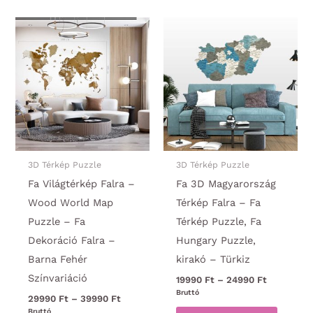
A
több
változatok
variáci
a
van.
termékoldalon
A
választhatók
változa
ki
a
termék
választ
ki
3D Térkép Puzzle
3D Térkép Puzzle
Fa Világtérkép Falra –
Fa 3D Magyarország
Wood World Map
Térkép Falra – Fa
Puzzle – Fa
Térkép Puzzle, Fa
Dekoráció Falra –
Hungary Puzzle,
Barna Fehér
kirakó – Türkiz
Színvariáció
Ártartomá
19990
Ft
–
24990
Ft
19990 Ft
Bruttó
Ártartomány:
29990
Ft
–
39990
Ft
-
Ennek
29990 Ft
Bruttó