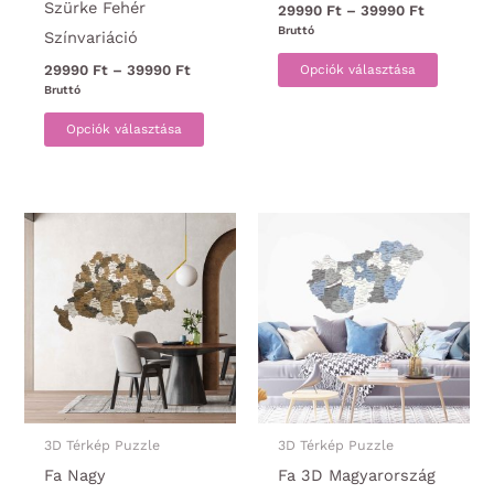
Szürke Fehér
Ártartom
29990
Ft
–
39990
Ft
29990 Ft
Bruttó
Színvariáció
-
Ennek
39990 Ft
Ártartomány:
Opciók választása
29990
Ft
–
39990
Ft
a
29990 Ft
Bruttó
-
Ennek
termék
39990 Ft
Opciók választása
a
több
terméknek
variáci
több
van.
variációja
A
van.
változa
A
a
változatok
termék
a
választ
termékoldalon
ki
választhatók
ki
3D Térkép Puzzle
3D Térkép Puzzle
Fa Nagy
Fa 3D Magyarország