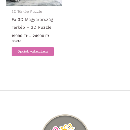
ki
választ
ki
3D Térkép Puzzle
Fa 3D Magyarország
Térkép – 3D Puzzle
Ártartomány:
19990
Ft
–
24990
Ft
19990 Ft
Bruttó
-
Ennek
24990 Ft
Opciók választása
a
terméknek
több
variációja
van.
A
változatok
a
termékoldalon
választhatók