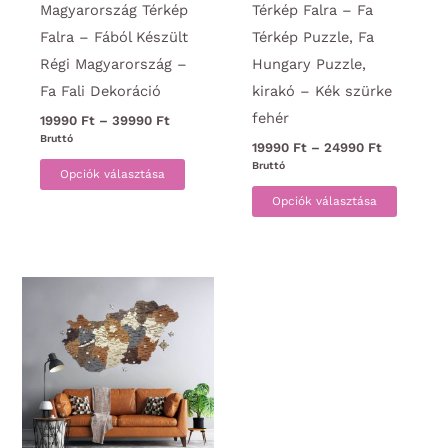
Magyarország Térkép
Térkép Falra – Fa
Falra – Fából Készült
Térkép Puzzle, Fa
Régi Magyarország –
Hungary Puzzle,
Fa Fali Dekoráció
kirakó – Kék szürke
fehér
Ártartomány:
19990
Ft
–
39990
Ft
19990 Ft
Bruttó
Ártartomá
19990
Ft
–
24990
Ft
-
Ennek
19990 Ft
Bruttó
39990 Ft
Opciók választása
-
a
Ennek
24990 Ft
Opciók választása
terméknek
a
több
termék
variációja
több
van.
variáci
A
van.
változatok
A
a
változa
termékoldalon
a
választhatók
termék