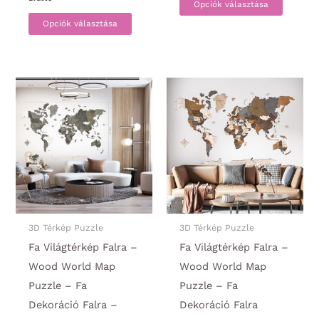
24990 Ft
Opciók választása
-
Ennek
a
39990 Ft
Opciók választása
a
termék
terméknek
több
több
variáci
variációja
van.
van.
A
A
változa
változatok
a
a
termék
termékoldalon
választ
választhatók
ki
ki
3D Térkép Puzzle
3D Térkép Puzzle
Fa Világtérkép Falra –
Fa Világtérkép Falra –
Wood World Map
Wood World Map
Puzzle – Fa
Puzzle – Fa
Dekoráció Falra –
Dekoráció Falra