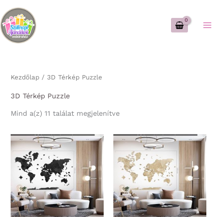
Skip
to
content
Kezdőlap
/ 3D Térkép Puzzle
3D Térkép Puzzle
Sorted
Mind a(z) 11 találat megjelenítve
by
latest