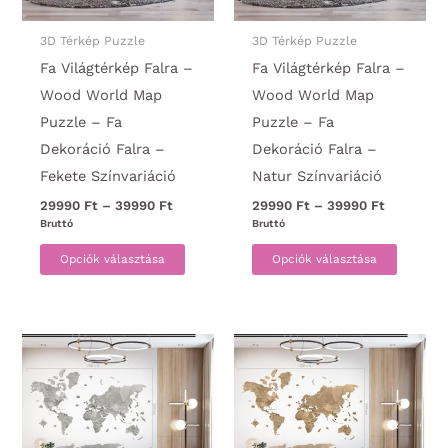
3D Térkép Puzzle
3D Térkép Puzzle
Fa Világtérkép Falra –
Fa Világtérkép Falra –
Wood World Map
Wood World Map
Puzzle – Fa
Puzzle – Fa
Dekoráció Falra –
Dekoráció Falra –
Fekete Színvariáció
Natur Színvariáció
Ártartomány:
Ártartom
29990
Ft
–
39990
Ft
29990
Ft
–
39990
Ft
29990 Ft
29990 Ft
Bruttó
Bruttó
-
-
Ennek
Ennek
39990 Ft
39990 Ft
Opciók választása
Opciók választása
a
a
terméknek
termék
több
több
variációja
variáci
van.
van.
A
A
változatok
változa