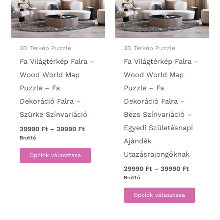
a
a
termékoldalon
termék
választhatók
választ
ki
ki
3D Térkép Puzzle
3D Térkép Puzzle
Fa Világtérkép Falra –
Fa Világtérkép Falra –
Wood World Map
Wood World Map
Puzzle – Fa
Puzzle – Fa
Dekoráció Falra –
Dekoráció Falra –
Szürke Színvariáció
Bézs Színvariáció –
Egyedi Születésnapi
Ártartomány:
29990
Ft
–
39990
Ft
29990 Ft
Bruttó
Ajándék
-
Ennek
Utazásrajongóknak
39990 Ft
Opciók választása
a
Ártartom
29990
Ft
–
39990
Ft
terméknek
29990 Ft
Bruttó
-
több
Ennek
39990 Ft
Opciók választása
variációja
a
van.
termék