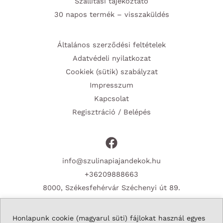
Szállítási tájékoztató
30 napos termék – visszaküldés
Általános szerződési feltételek
Adatvédeli nyilatkozat
Cookiek (sütik) szabályzat
Impresszum
Kapcsolat
Regisztráció / Belépés
info@szulinapiajandekok.hu
+36209888663
8000, Székesfehérvár Széchenyi út 89.
Honlapunk cookie (magyarul süti) fájlokat használ egyes