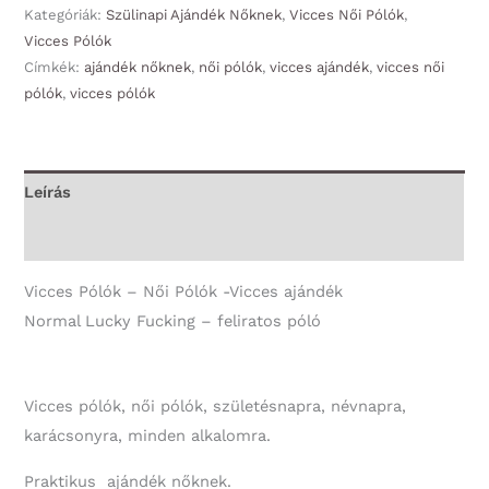
Normal
Kategóriák:
Szülinapi Ajándék Nőknek
,
Vicces Női Pólók
,
Vicces Pólók
Lucky
Címkék:
ajándék nőknek
,
női pólók
,
vicces ajándék
,
vicces női
Fucking
pólók
,
vicces pólók
Vicces
Ajándék
Nőknek
mennyiség
Leírás
További információk
Vicces Pólók – Női Pólók -Vicces ajándék
Normal Lucky Fucking – feliratos póló
Vicces pólók, női pólók, születésnapra, névnapra,
karácsonyra, minden alkalomra.
Praktikus ajándék nőknek.