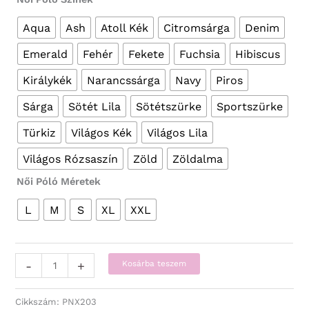
Aqua
Ash
Atoll Kék
Citromsárga
Denim
Emerald
Fehér
Fekete
Fuchsia
Hibiscus
Királykék
Narancssárga
Navy
Piros
Sárga
Sötét Lila
Sötétszürke
Sportszürke
Türkiz
Világos Kék
Világos Lila
Világos Rózsaszín
Zöld
Zöldalma
Női Póló Méretek
L
M
S
XL
XXL
Vicces
-
+
Kosárba teszem
Pólók
-
Cikkszám:
PNX203