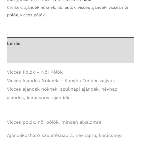
Címkék:
ajándék nőknek
,
női pólók
,
vicces ajándék
,
vicces női
Pólók
pólók
,
vicces pólók
-
Konyha
Tündér
vagyok
Leírás
-
További információk
Vicces
Ajándék
Vicces Pólók – Női Pólók
Nőknek
Vicces Ajándék Nőknek – Konyha Tündér vagyok
mennyiség
Vicces ajándék nőknek, szülinapi ajándék, névnapi
ajándék, karácsonyi ajándék
Vicces pólók, női pólók, minden alkalomra!
Ajándékozható születésnapra, névnapra, karácsonyi