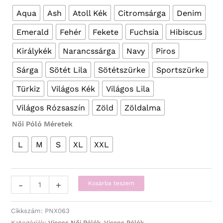
Aqua
Ash
Atoll Kék
Citromsárga
Denim
Emerald
Fehér
Fekete
Fuchsia
Hibiscus
Királykék
Narancssárga
Navy
Piros
Sárga
Sötét Lila
Sötétszürke
Sportszürke
Türkiz
Világos Kék
Világos Lila
Világos Rózsaszín
Zöld
Zöldalma
Női Póló Méretek
L
M
S
XL
XXL
Vicces
-
+
Kosárba teszem
Pólók
-
Cikkszám:
PNX063
Női
Kategóriák:
Vicces Női Pólók
,
Vicces Pólók