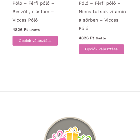
Póló – Férfi póló –
Póló – Férfi póló –
Beszólt, elástam –
Nincs túl sok vitamin
Vicces Póló
a sörben – Vicces
Póló
4826
Ft
Bruttó
Ennek
4826
Ft
Bruttó
Opciók választása
a
Ennek
Opciók választása
terméknek
a
több
termék
variációja
több
van.
variáci
A
van.
változatok
A
a
változa
termékoldalon
a
választhatók
termék
ki
választ
ki