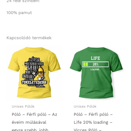
24 féle színben!
100% pamut
Kapcsolódó termékek
Unisex Pólók
Unisex Pólók
Póló – Férfi póló – Az
Póló – Férfi póló –
éveim múlásával
Life 20% loading –
egyre szebb, jobb,
Vicces Póló –