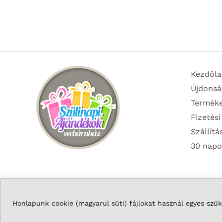
több
variációja
van.
A
változatok
Kezdőla
a
Újdonsá
termékoldalon
Termék
választhatók
Fizetési
ki
Szállítá
30 napo
Honlapunk cookie (magyarul süti) fájlokat használ egyes szüks