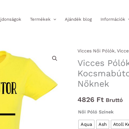
jdonságok
Termékek
Ajándék blog
Információk
Vicces Női Pólók
,
Vicce
Vicces Póló
Kocsmabútor
Nőknek
4826
Ft
Bruttó
Női Póló Színek
Aqua
Ash
Atoll K