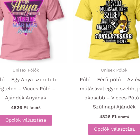
Unisex Pólók
Unisex Pólók
ló – Egy Anya szeretete
Póló – Férfi póló – Az é
égtelen – Vicces Póló –
múlásával egyre szebb, j
Ajándék Anyának
okosabb – Vicces Póló
Szülinapi Ajándék
4826
Ft
Bruttó
Ennek
4826
Ft
Bruttó
Opciók választása
a
Opciók választása
terméknek