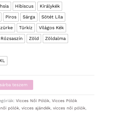
hsia
Hibiscus
Királykék
Piros
Sárga
Sötét Lila
szürke
Türkiz
Világos Kék
 Rózsaszín
Zöld
Zöldalma
XL
sárba teszem
egóriák:
Vicces Női Pólók
,
Vicces Pólók
,
női pólók
,
vicces ajándék
,
vicces női pólók
,