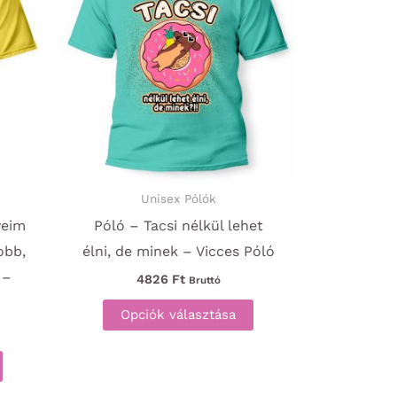
Unisex Pólók
veim
Póló – Tacsi nélkül lehet
obb,
élni, de minek – Vicces Póló
 –
4826
Ft
Bruttó
Ennek
Opciók választása
a
Ennek
terméknek
a
több