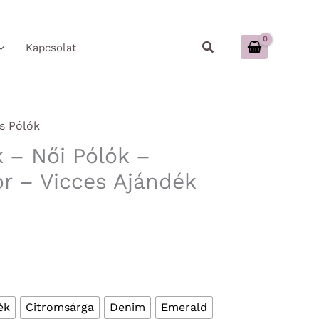
Keresés
Kapcsolat
s Pólók
k – Női Pólók –
 – Vicces Ajándék
ék
Citromsárga
Denim
Emerald