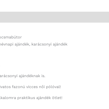
Kocsmabútor
-
Vicces
Ajándék
Nőknek
Kocsmabútor
mennyiség
névnapi ajándék, karácsonyi ajándék
!
rácsonyi ajándéknak is.
atos fazonú vicces női pólóval!
kalomra praktikus ajándék ötlet!
.