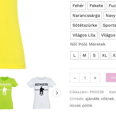
Fehér
Fekete
Fuc
Narancssárga
Navy
Sötétszürke
Sport
Világos Lila
Világos
Női Póló Méretek
L
M
S
XL
X
Vicces
-
+
Ko
Pólók
-
Cikkszám:
PNX028
Kat
Női
Címkék:
ajándék nőknek
vicces pólók
Pólók
-