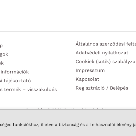
több
variációja
van.
A
változatok
Általános szerződési felt
p
a
Adatvédeli nyilatkozat
gok
termékoldalon
Cookiek (sütik) szabályza
ek
választhatók
Impresszum
 információk
ki
Kapcsolat
si tájékoztató
Regisztráció / Belépés
s termék – visszaküldés
Copyright © 2026 Szulinapiajandekok.hu
éges funkciókhoz, illetve a biztonság és a felhasználói élmény j