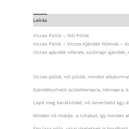
Leírás
További információk
Vicces Pólók – Női Pólók
Vicces Pólók – Vicces Ajándék Nőknek – 
Vicces ajándék nőknek, szülinapi ajándék, 
Vicces pólók, női pólók, minden alkalomra
Ajándékozható születésnapra, névnapra, ka
Lepd meg barátnődet, nő ismerősöd egy div
Minden nő imádja a ruhákat, így minden al
Egy laza póló, utcai viseletnek is hordható