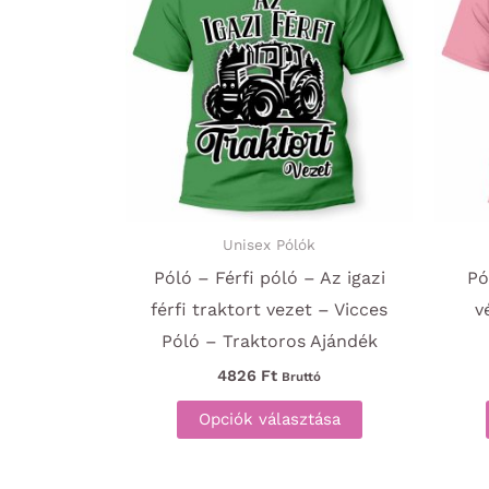
Unisex Pólók
Póló – Férfi póló – Az igazi
Pó
férfi traktort vezet – Vicces
v
Póló – Traktoros Ajándék
4826
Ft
Bruttó
Ennek
Opciók választása
a
terméknek