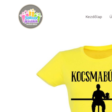
Skip
to
Kezdőlap
Ú
content