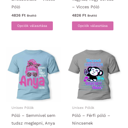
Póló
– Vicces Póló
4826
Ft
4826
Ft
Bruttó
Bruttó
Ennek
Ennek
Opciók választása
Opciók választása
a
a
terméknek
termék
több
több
variációja
variáci
van.
van.
A
A
változatok
változa
a
a
termékoldalon
termék
választhatók
választ
ki
ki
Unisex Pólók
Unisex Pólók
Póló – Semmivel sem
Póló – Férfi póló –
tudsz meglepni, Anya
Nincsenek