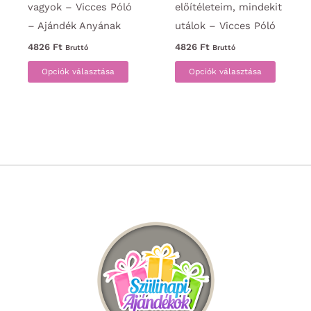
vagyok – Vicces Póló
előítéleteim, mindekit
– Ajándék Anyának
utálok – Vicces Póló
4826
Ft
4826
Ft
Bruttó
Bruttó
Ennek
Ennek
Opciók választása
Opciók választása
a
a
terméknek
termék
több
több
variációja
variáci
van.
van.
A
A
változatok
változa
a
a
termékoldalon
termék
választhatók
választ
ki
ki