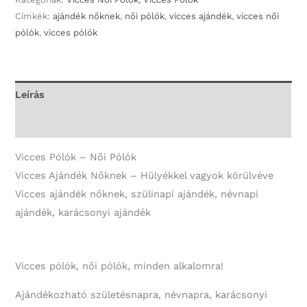
Címkék:
ajándék nőknek
,
női pólók
,
vicces ajándék
,
vicces női
Pólók
pólók
,
vicces pólók
-
Hülyékkel
vagyok
körülvéve
Leírás
-
További információk
Vicces
Ajándék
Vicces Pólók – Női Pólók
Nőknek
Vicces Ajándék Nőknek – Hülyékkel vagyok körülvéve
mennyiség
Vicces ajándék nőknek, szülinapi ajándék, névnapi
ajándék, karácsonyi ajándék
Vicces pólók, női pólók, minden alkalomra!
Ajándékozható születésnapra, névnapra, karácsonyi