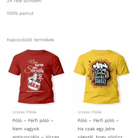
24 féle színben!
100% pamut
Kapcsolódó termékek
Unisex Pólók
Unisex Pólók
Póló – Férfi póló –
Póló – Férfi póló –
Nem vagyok
Ha csak egy jelre
antiszociális – Vicces
vágytál, hogy sörözz