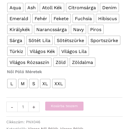
Aqua
Ash
Atoll Kék
Citromsárga
Denim
Emerald
Fehér
Fekete
Fuchsia
Hibiscus
Királykék
Narancssárga
Navy
Piros
Sárga
Sötét Lila
Sötétszürke
Sportszürke
Türkiz
Világos Kék
Világos Lila
Világos Rózsaszín
Zöld
Zöldalma
Női Póló Méretek
L
M
S
XL
XXL
Vicces
-
+
Kosárba teszem
Pólók
-
Cikkszám:
PNX046
Női
Kategóriák:
Vicces Női Pólók
,
Vicces Pólók