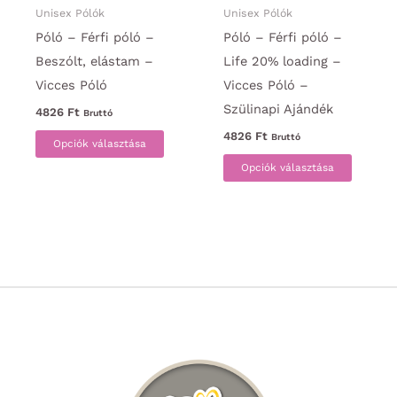
ki
Unisex Pólók
Unisex Pólók
Póló – Férfi póló –
Póló – Férfi póló –
Beszólt, elástam –
Life 20% loading –
Vicces Póló
Vicces Póló –
Szülinapi Ajándék
4826
Ft
Bruttó
Ennek
4826
Ft
Bruttó
Opciók választása
a
Ennek
Opciók választása
terméknek
a
több
termék
variációja
több
van.
variáci
A
van.
változatok
A
a
változa
termékoldalon
a
választhatók
termék