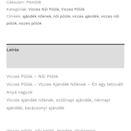
-
Cikkszám:
PNX008
Női
Kategóriák:
Vicces Női Pólók
,
Vicces Pólók
Címkék:
ajándék nőknek
,
női pólók
,
vicces ajándék
,
vicces női
Pólók
pólók
,
vicces pólók
-
Én
egy
tetovált
Leírás
Anya
További információk
vagyok
-
Vicces Pólók – Női Pólók
Vicces
Vicces Pólók – Vicces Ajándék Nőknek – Én egy tetovált
Ajándék
Anya vagyok
Nőknek
Vicces ajándék nőknek, szülinapi ajándék, névnapi
-
ajándék, karácsonyi ajándék
Ajándék
Anyának
mennyiség
Vicces pólók, női pólók, minden alkalomra!