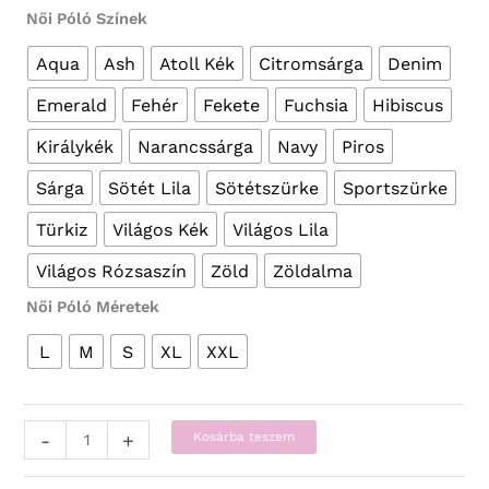
Női Póló Színek
Aqua
Ash
Atoll Kék
Citromsárga
Denim
Emerald
Fehér
Fekete
Fuchsia
Hibiscus
Királykék
Narancssárga
Navy
Piros
Sárga
Sötét Lila
Sötétszürke
Sportszürke
Türkiz
Világos Kék
Világos Lila
Világos Rózsaszín
Zöld
Zöldalma
Női Póló Méretek
L
M
S
XL
XXL
Vicces
-
+
Kosárba teszem
Pólók