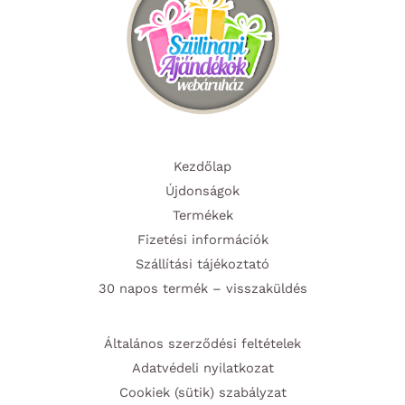
ki
választ
ki
Kezdőlap
Újdonságok
Termékek
Fizetési információk
Szállítási tájékoztató
30 napos termék – visszaküldés
Általános szerződési feltételek
Adatvédeli nyilatkozat
Cookiek (sütik) szabályzat