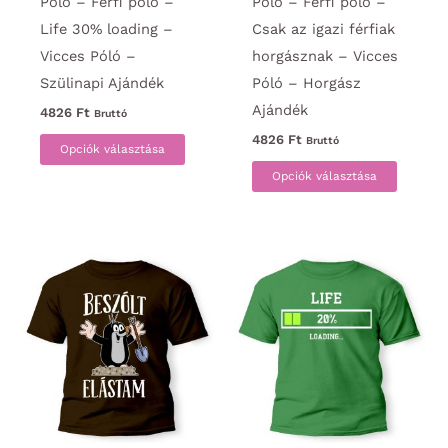
Póló – Férfi póló –
Póló – Férfi póló –
Life 30% loading –
Csak az igazi férfiak
Vicces Póló –
horgásznak – Vicces
Szülinapi Ajándék
Póló – Horgász
Ajándék
4826
Ft
Bruttó
Ennek
4826
Ft
Bruttó
Opciók választása
a
Ennek
Opciók választása
terméknek
a
több
termék
variációja
több
van.
variáci
A
van.
változatok
A
a
változa
termékoldalon
a
választhatók
termék
ki
választ