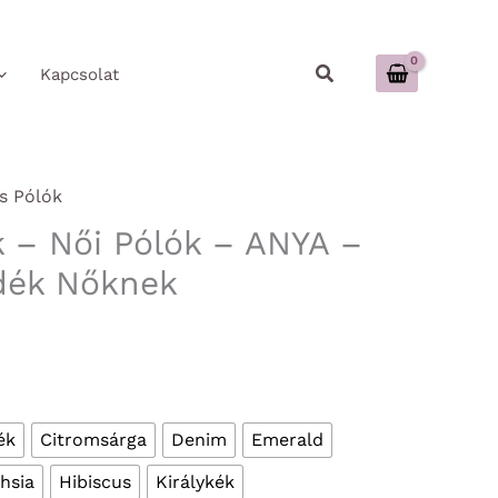
Keresés
Kapcsolat
s Pólók
k – Női Pólók – ANYA –
dék Nőknek
ék
Citromsárga
Denim
Emerald
hsia
Hibiscus
Királykék