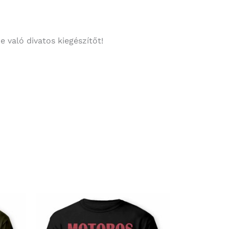
 való divatos kiegészítőt!