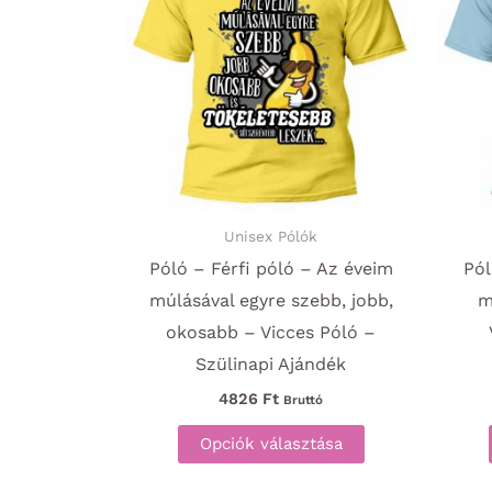
Unisex Pólók
Póló – Férfi póló – Az éveim
Pó
múlásával egyre szebb, jobb,
m
okosabb – Vicces Póló –
Szülinapi Ajándék
4826
Ft
Bruttó
Ennek
Opciók választása
a