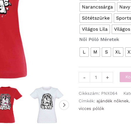
Narancssárga
Navy
Sötétszürke
Sport
Világos Lila
Világos
Női Póló Méretek
L
M
S
XL
X
Vicces
-
+
Ko
Pólók
-
Cikkszám:
PNX064
Kat
Női
Címkék:
ajándék nőknek
vicces pólók
Pólók
-
ANYA