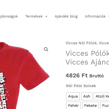
jdonságok
Termékek
Ajándék blog
Információk
Vicces Női Pólók
,
Vicce
Vicces Póló
Vicces Aján
4826
Ft
Bruttó
Női Póló Színek
Aqua
Ash
Atoll K
Fehér
Fekete
Fuc