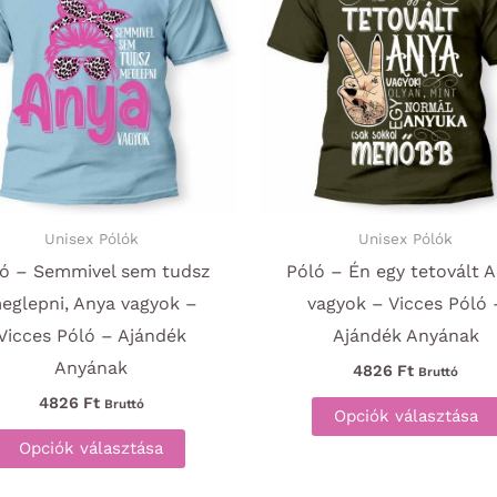
Unisex Pólók
Unisex Pólók
ló – Semmivel sem tudsz
Póló – Én egy tetovált 
eglepni, Anya vagyok –
vagyok – Vicces Póló 
Vicces Póló – Ajándék
Ajándék Anyának
Anyának
4826
Ft
Bruttó
4826
Ft
Bruttó
Opciók választása
Ennek
Opciók választása
a