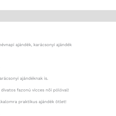
-
Vicces
Ajándék
Nőknek
mennyiség
névnapi ajándék, karácsonyi ajándék
!
rácsonyi ajándéknak is.
ivatos fazonú vicces női pólóval!
kalomra praktikus ajándék ötlet!
.