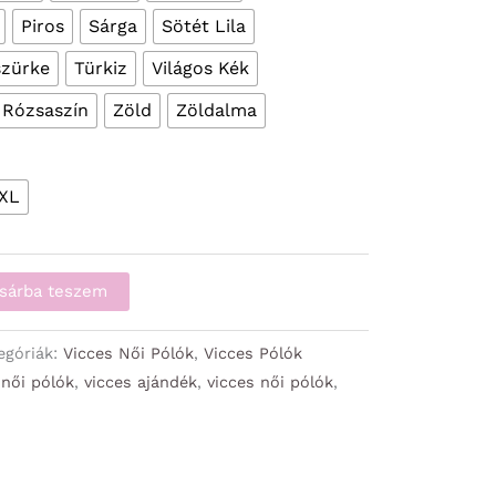
Piros
Sárga
Sötét Lila
szürke
Türkiz
Világos Kék
 Rózsaszín
Zöld
Zöldalma
XL
sárba teszem
egóriák:
Vicces Női Pólók
,
Vicces Pólók
,
női pólók
,
vicces ajándék
,
vicces női pólók
,