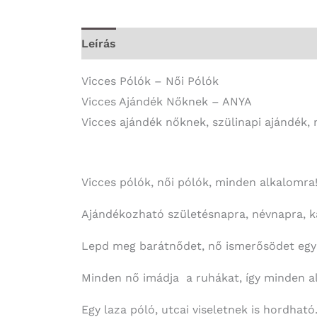
Leírás
További információk
Vicces Pólók – Női Pólók
Vicces Ajándék Nőknek – ANYA
Vicces ajándék nőknek, szülinapi ajándék, 
Vicces pólók, női pólók, minden alkalomra
Ajándékozható születésnapra, névnapra, ka
Lepd meg barátnődet, nő ismerősödet egy d
Minden nő imádja a ruhákat, így minden al
Egy laza póló, utcai viseletnek is hordható