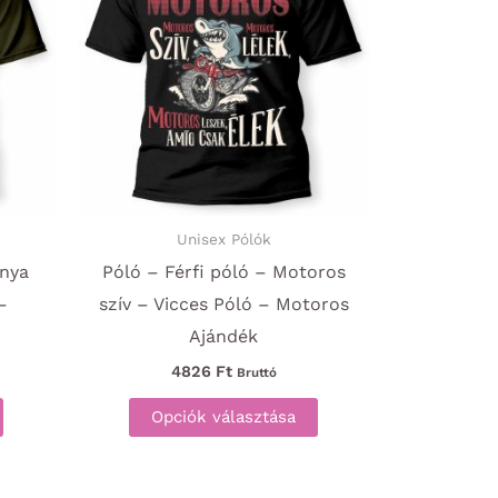
Unisex Pólók
Anya
Póló – Férfi póló – Motoros
–
szív – Vicces Póló – Motoros
Ajándék
4826
Ft
Bruttó
Ennek
Ennek
Opciók választása
a
a
terméknek
terméknek