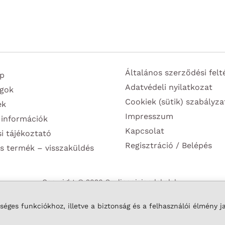
terméknek
több
variációja
van.
A
Általános szerződési felt
p
változatok
Adatvédeli nyilatkozat
gok
a
Cookiek (sütik) szabályza
ek
termékoldalon
Impresszum
 információk
választhatók
Kapcsolat
si tájékoztató
ki
Regisztráció / Belépés
s termék – visszaküldés
Copyright © 2026 Szulinapiajandekok.hu
éges funkciókhoz, illetve a biztonság és a felhasználói élmény j