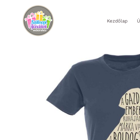
Skip
to
Kezdőlap
Ú
content