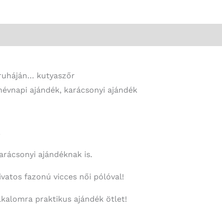
A
gazdag
ember
ruháján...
kutyaszőr
ruháján… kutyaszőr
-
névnapi ajándék, karácsonyi ajándék
Vicces
Ajándék
Nőknek
!
mennyiség
rácsonyi ajándéknak is.
atos fazonú vicces női pólóval!
kalomra praktikus ajándék ötlet!
.