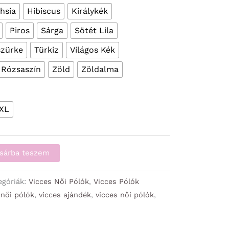
hsia
Hibiscus
Királykék
Piros
Sárga
Sötét Lila
szürke
Türkiz
Világos Kék
 Rózsaszín
Zöld
Zöldalma
XL
sárba teszem
egóriák:
Vicces Női Pólók
,
Vicces Pólók
,
női pólók
,
vicces ajándék
,
vicces női pólók
,