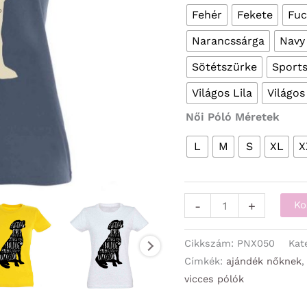
Fehér
Fekete
Fuc
Narancssárga
Navy
Sötétszürke
Sport
Világos Lila
Világos
Női Póló Méretek
L
M
S
XL
X
Vicces
-
+
Ko
Pólók
-
Cikkszám:
PNX050
Kat
Női
Címkék:
ajándék nőknek
vicces pólók
Pólók
-