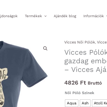
jdonságok
Termékek
Ajándék blog
Információk
Vicces Női Pólók
,
Vicce
Vicces Pólók
gazdag embe
– Vicces Aj
4826
Ft
Bruttó
Női Póló Színek
Aqua
Ash
Atoll K