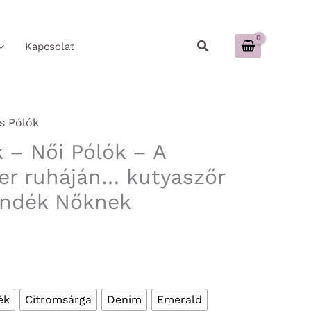
Keresés
Kapcsolat
s Pólók
 – Női Pólók – A
r ruháján… kutyaszőr
ándék Nőknek
ék
Citromsárga
Denim
Emerald