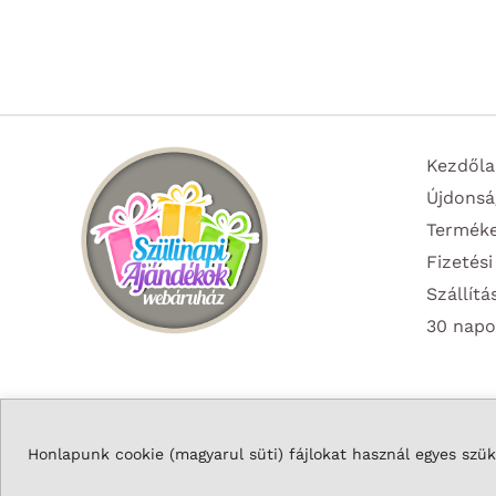
több
variációja
van.
A
változatok
Kezdőla
a
Újdonsá
termékoldalon
Termék
választhatók
Fizetési
ki
Szállítá
30 napo
Honlapunk cookie (magyarul süti) fájlokat használ egyes szüks