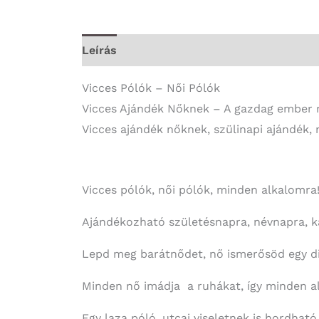
Leírás
További információk
Vicces Pólók – Női Pólók
Vicces Ajándék Nőknek – A gazdag ember 
Vicces ajándék nőknek, szülinapi ajándék, 
Vicces pólók, női pólók, minden alkalomra
Ajándékozható születésnapra, névnapra, ka
Lepd meg barátnődet, nő ismerősöd egy div
Minden nő imádja a ruhákat, így minden al
Egy laza póló, utcai viseletnek is hordható