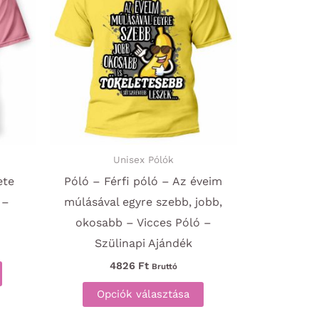
Unisex Pólók
ete
Póló – Férfi póló – Az éveim
 –
múlásával egyre szebb, jobb,
okosabb – Vicces Póló –
Szülinapi Ajándék
Ennek
4826
Ft
Bruttó
a
Ennek
Opciók választása
terméknek
a