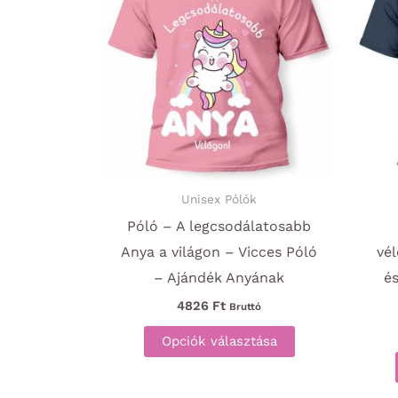
Unisex Pólók
Póló – A legcsodálatosabb
Anya a világon – Vicces Póló
vé
– Ajándék Anyának
és
4826
Ft
Bruttó
Ennek
Opciók választása
a
terméknek