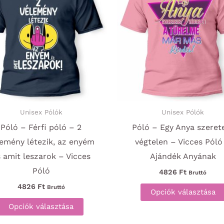
Unisex Pólók
Unisex Pólók
Póló – Férfi póló – 2
Póló – Egy Anya szeret
lemény létezik, az enyém
végtelen – Vicces Póló
 amit leszarok – Vicces
Ajándék Anyának
Póló
4826
Ft
Bruttó
4826
Ft
Bruttó
Opciók választása
Ennek
Opciók választása
a