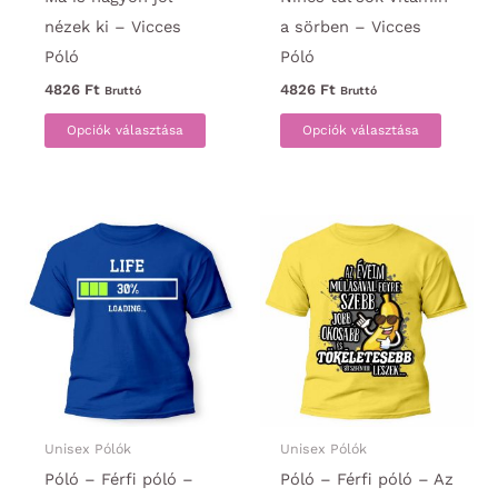
nézek ki – Vicces
a sörben – Vicces
Póló
Póló
4826
Ft
4826
Ft
Bruttó
Bruttó
Ennek
Ennek
Opciók választása
Opciók választása
a
a
terméknek
termék
több
több
variációja
variáci
van.
van.
A
A
változatok
változa
a
a
termékoldalon
termék
választhatók
választ
ki
ki
Unisex Pólók
Unisex Pólók
Póló – Férfi póló –
Póló – Férfi póló – Az