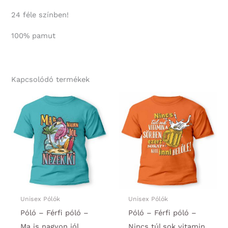
24 féle színben!
100% pamut
Kapcsolódó termékek
Unisex Pólók
Unisex Pólók
Póló – Férfi póló –
Póló – Férfi póló –
Ma is nagyon jól
Nincs túl sok vitamin