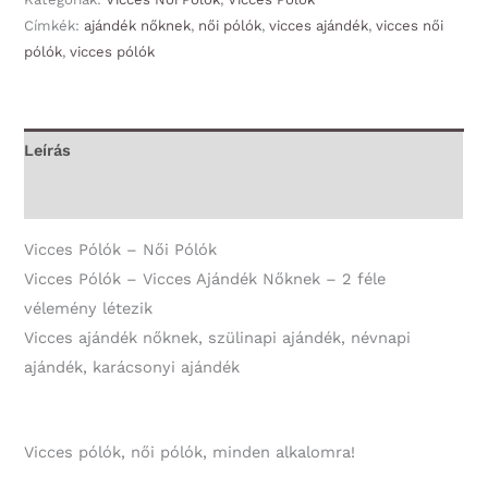
Címkék:
ajándék nőknek
,
női pólók
,
vicces ajándék
,
vicces női
Pólók
pólók
,
vicces pólók
-
2
féle
vélemény
Leírás
létezik
További információk
-
Vicces
Vicces Pólók – Női Pólók
Ajándék
Vicces Pólók – Vicces Ajándék Nőknek – 2 féle
Nőknek
vélemény létezik
mennyiség
Vicces ajándék nőknek, szülinapi ajándék, névnapi
ajándék, karácsonyi ajándék
Vicces pólók, női pólók, minden alkalomra!