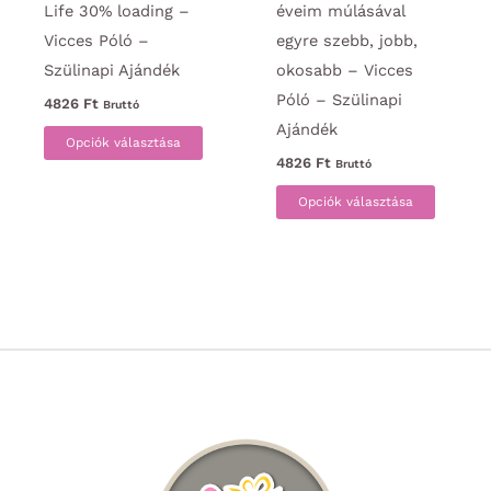
Life 30% loading –
éveim múlásával
Vicces Póló –
egyre szebb, jobb,
Szülinapi Ajándék
okosabb – Vicces
Póló – Szülinapi
4826
Ft
Bruttó
Ajándék
Ennek
Opciók választása
a
4826
Ft
Bruttó
terméknek
Ennek
Opciók választása
több
a
variációja
termék
van.
több
A
variáci
változatok
van.
a
A
termékoldalon
változa
választhatók
a
ki
termék
választ