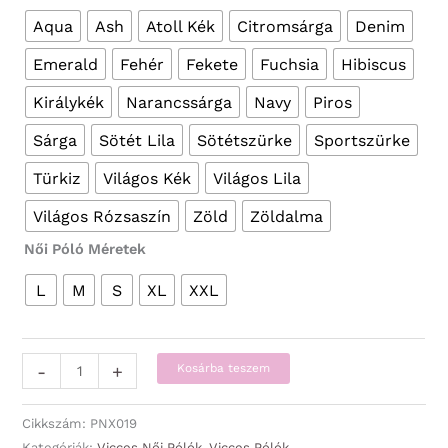
Aqua
Ash
Atoll Kék
Citromsárga
Denim
Emerald
Fehér
Fekete
Fuchsia
Hibiscus
Királykék
Narancssárga
Navy
Piros
Sárga
Sötét Lila
Sötétszürke
Sportszürke
Türkiz
Világos Kék
Világos Lila
Világos Rózsaszín
Zöld
Zöldalma
Női Póló Méretek
L
M
S
XL
XXL
Vicces
-
+
Kosárba teszem
Pólók
-
Cikkszám:
PNX019
Női
Kategóriák:
Vicces Női Pólók
,
Vicces Pólók