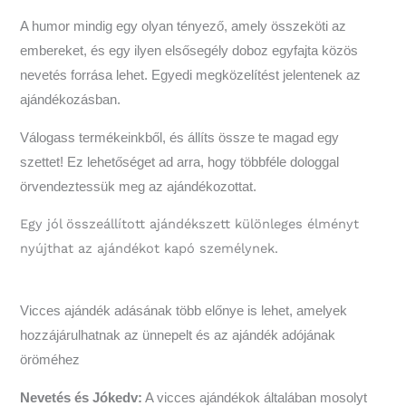
A humor mindig egy olyan tényező, amely összeköti az
embereket, és egy ilyen elsősegély doboz egyfajta közös
nevetés forrása lehet. Egyedi megközelítést jelentenek az
ajándékozásban.
Válogass termékeinkből, és állíts össze te magad egy
szettet! Ez lehetőséget ad arra, hogy többféle dologgal
örvendeztessük meg az ajándékozottat.
Egy jól összeállított ajándékszett különleges élményt
nyújthat az ajándékot kapó személynek.
Vicces ajándék adásának több előnye is lehet, amelyek
hozzájárulhatnak az ünnepelt és az ajándék adójának
öröméhez
Nevetés és Jókedv:
A vicces ajándékok általában mosolyt