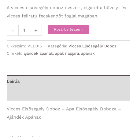
A vicces elsősegély doboz óvszert, cigaretta hüvelyt és
vicces feliratú fecskendőt foglal magában.
Vicces
-
+
Kosárba teszem
Elsősegély
Doboz
Cikkszám:
VED015
Kategória:
Vicces Elsősegély Doboz
-
Címkék:
ajándék apának
,
apák napjára
,
apának
Apa
Elsősegély
Doboza
Leírás
-
További információk
Ajándék
Apának
Vicces Elsősegély Doboz – Apa Elsősegély Doboza –
mennyiség
Ajándék Apának