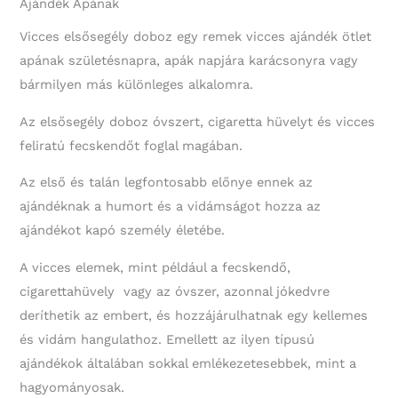
Ajándék Apának
Vicces elsősegély doboz egy remek vicces ajándék ötlet
apának születésnapra, apák napjára karácsonyra vagy
bármilyen más különleges alkalomra.
Az elsősegély doboz óvszert, cigaretta hüvelyt és vicces
feliratú fecskendőt foglal magában.
Az első és talán legfontosabb előnye ennek az
ajándéknak a humort és a vidámságot hozza az
ajándékot kapó személy életébe.
A vicces elemek, mint például a fecskendő,
cigarettahüvely vagy az óvszer, azonnal jókedvre
deríthetik az embert, és hozzájárulhatnak egy kellemes
és vidám hangulathoz. Emellett az ilyen típusú
ajándékok általában sokkal emlékezetesebbek, mint a
hagyományosak.