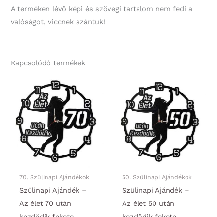
A terméken lévő képi és szövegi tartalom nem fedi a
valóságot, viccnek szántuk!
Kapcsolódó termékek
70. Szülinapi Ajándékok
50. Szülinapi Ajándékok
Szülinapi Ajándék –
Szülinapi Ajándék –
Az élet 70 után
Az élet 50 után
kezdődik fekete
kezdődik fekete