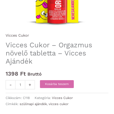
Vicces Cukor
Vicces Cukor – Orgazmus
növelő tabletta – Vicces
Ajándék
1398
Ft
Bruttó
Vicces
-
+
Kosárba teszem
Cukor
-
Cikkszám:
C118
Kategória:
Vicces Cukor
Orgazmus
Címkék:
szülinapi ajándék
,
vicces cukor
növelő