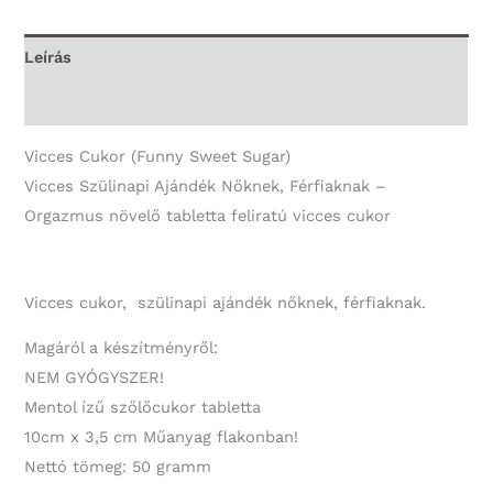
tabletta
-
Leírás
Vicces
További információk
Ajándék
mennyiség
Vicces Cukor (Funny Sweet Sugar)
Vicces Szülinapi Ajándék Nőknek, Férfiaknak –
Orgazmus növelő tabletta feliratú vicces cukor
Vicces cukor, szülinapi ajándék nőknek, férfiaknak.
Magáról a készítményről:
NEM GYÓGYSZER!
Mentol ízű szőlőcukor tabletta
10cm x 3,5 cm Műanyag flakonban!
Nettó tömeg: 50 gramm