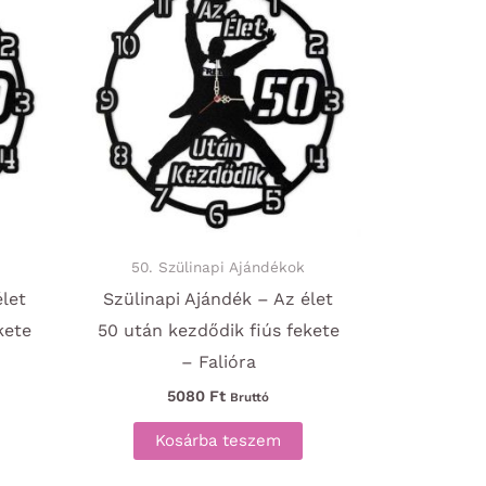
50. Szülinapi Ajándékok
élet
Szülinapi Ajándék – Az élet
kete
50 után kezdődik fiús fekete
– Falióra
5080
Ft
Bruttó
Kosárba teszem