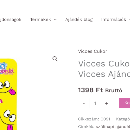
jdonságok
Termékek
Ajándék blog
Információk
Vicces Cukor
Vicces Cuko
Vicces Aján
1398
Ft
Bruttó
Vicces
-
+
Ko
Cukor
-
Cikkszám:
C091
Kategó
Nagy
Címkék:
szülinapi ajándé