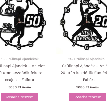
50. Szülinapi Ajándékok
20. Szülinapi Ajándékok
linapi Ajándék – Az élet
Szülinapi Ajándék – Az 
0 után kezdődik fekete
20 után kezdődik fiús fe
csajos – Falióra
– Falióra
5080
Ft
5080
Ft
Bruttó
Bruttó
Kosárba teszem
Kosárba teszem