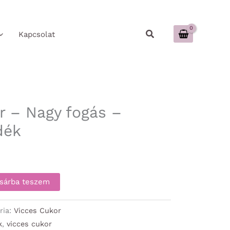
Keresés
Kapcsolat
r – Nagy fogás –
dék
sárba teszem
ria:
Vicces Cukor
k
,
vicces cukor