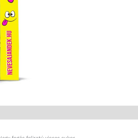
fogás
-
Vicces
Ajándék
mennyiség
agy fogás feliratú vicces cukor