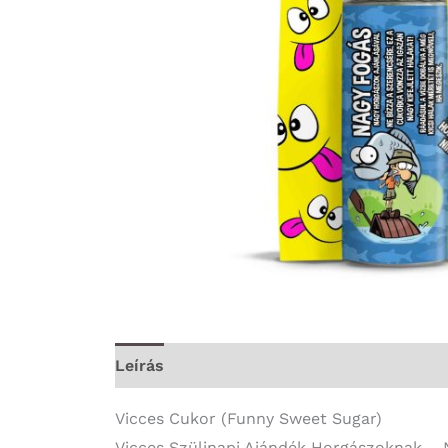
Leírás
További információk
Vicces Cukor (Funny Sweet Sugar)
Vicces Szülinapi Ajándék Horgászoknak – N