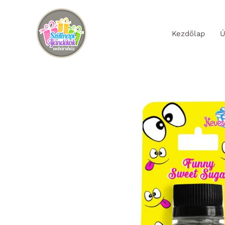
Skip
to
Kezdőlap
Ú
content