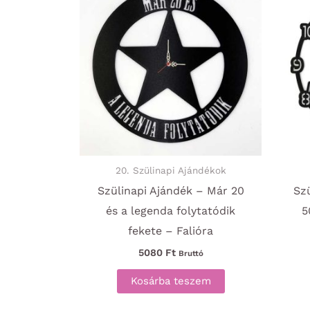
20. Szülinapi Ajándékok
Szülinapi Ajándék – Már 20
Szü
és a legenda folytatódik
5
fekete – Falióra
5080
Ft
Bruttó
Kosárba teszem