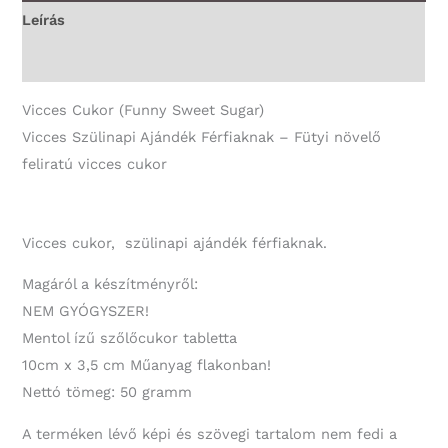
Vicces
Leírás
Ajándék
További információk
mennyiség
Vicces Cukor (Funny Sweet Sugar)
Vicces Szülinapi Ajándék Férfiaknak – Fütyi növelő
feliratú vicces cukor
Vicces cukor, szülinapi ajándék férfiaknak.
Magáról a készítményről:
NEM GYÓGYSZER!
Mentol ízű szőlőcukor tabletta
10cm x 3,5 cm Műanyag flakonban!
Nettó tömeg: 50 gramm
A terméken lévő képi és szövegi tartalom nem fedi a