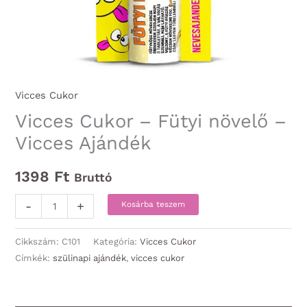
Vicces Cukor
Vicces Cukor – Fütyi növelő –
Vicces Ajándék
1398
Ft
Bruttó
Vicces
-
+
Kosárba teszem
Cukor
-
Cikkszám:
C101
Kategória:
Vicces Cukor
Fütyi
Címkék:
szülinapi ajándék
,
vicces cukor
növelő
-