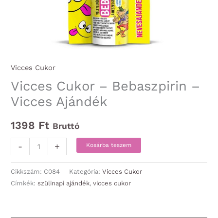
Vicces Cukor
Vicces Cukor – Bebaszpirin –
Vicces Ajándék
1398
Ft
Bruttó
Vicces
-
+
Kosárba teszem
Cukor
-
Cikkszám:
C084
Kategória:
Vicces Cukor
Bebaszpirin
Címkék:
szülinapi ajándék
,
vicces cukor
-
Vicces