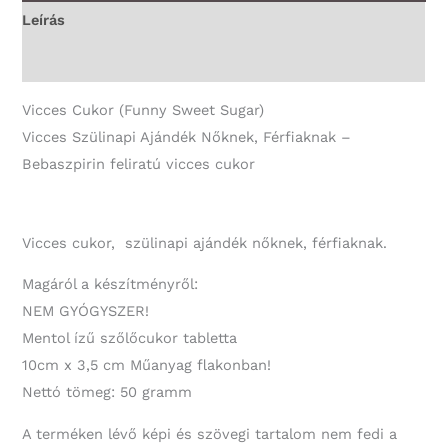
Ajándék
Leírás
mennyiség
További információk
Vicces Cukor (Funny Sweet Sugar)
Vicces Szülinapi Ajándék Nőknek, Férfiaknak –
Bebaszpirin feliratú vicces cukor
Vicces cukor, szülinapi ajándék nőknek, férfiaknak.
Magáról a készítményről:
NEM GYÓGYSZER!
Mentol ízű szőlőcukor tabletta
10cm x 3,5 cm Műanyag flakonban!
Nettó tömeg: 50 gramm
A terméken lévő képi és szövegi tartalom nem fedi a