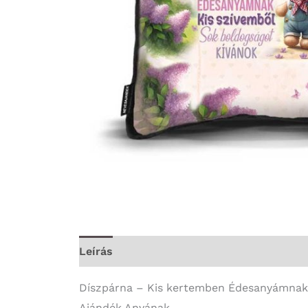
Leírás
További információk
Díszpárna – Kis kertemben Édesanyámnak 
Ajándék Anyának