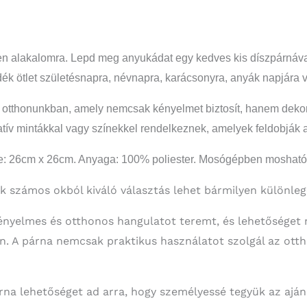
n alakalomra. Lepd meg anyukádat egy kedves kis díszpárnával,
ék ötlet születésnapra, névnapra, karácsonyra, anyák napjára 
 otthonunkban, amely nemcsak kényelmet biztosít, hanem deko
atív mintákkal vagy színekkel rendelkeznek, amelyek feldobják az
ete: 26cm x 26cm. Anyaga: 100% poliester. Mosógépben mosható,
 számos okból kiváló választás lehet bármilyen különleg
kényelmes és otthonos hangulatot teremt, és lehetőséget 
. A párna nemcsak praktikus használatot szolgál az ott
árna lehetőséget ad arra, hogy személyessé tegyük az ajá