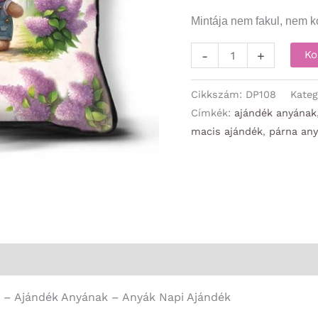
Mintája nem fakul, nem ko
Díszpárna
-
+
Ko
-
Kis
Cikkszám:
DP108
Kateg
kertemben
Címkék:
ajándék anyának
macis ajándék
,
párna an
Édesanyámnak
-
Ajándék
Anyának
-
Anyák
Napi
Ajándék
– Ajándék Anyának – Anyák Napi Ajándék
mennyiség