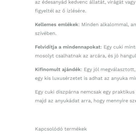
az édesanyád kedvenc állatát, virágát vagy
figyeltél az ő ízlésére.
Kellemes emlékek
: Minden alkalommal, am
szívében.
Felvidítja a mindennapokat
: Egy cuki mint
mosolyt csalhatnak az arcára, és jó hangul
Kifinomult ajándék
: Egy jól megválasztott
egy kis luxusérzetet is adhat az anyuka m
Egy cuki díszpárna nemcsak egy praktikus 
majd az anyukádat arra, hogy mennyire sze
Kapcsolódó termékek