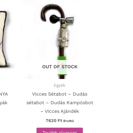
OUT OF STOCK
Egyéb
ANYA
Vicces Sétabot – Dudás
yák
sétabot – Dudás Kampósbot
– Vicces Ajándék
7620
Ft
Bruttó
Tovább olvasom