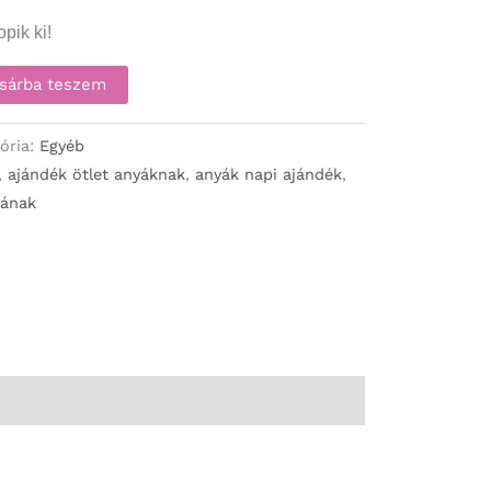
pik ki!
sárba teszem
ória:
Egyéb
,
ajándék ötlet anyáknak
,
anyák napi ajándék
,
yának