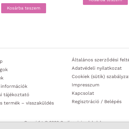
Kosárba teszem
Általános szerződési felt
p
Adatvédeli nyilatkozat
gok
Cookiek (sütik) szabályza
ek
Impresszum
 információk
Kapcsolat
si tájékoztató
Regisztráció / Belépés
s termék – visszaküldés
Copyright © 2026 Szulinapiajandekok.hu