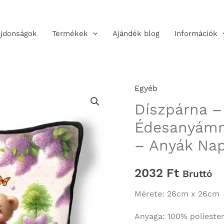
jdonságok
Termékek
Ajándék blog
Információk
Egyéb
Díszpárna –
Édesanyámn
– Anyák Nap
2032
Ft
Bruttó
Mérete: 26cm x 26cm
Anyaga: 100% polieste