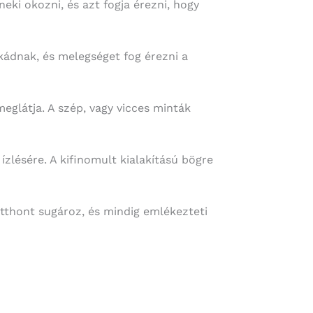
eki okozni, és azt fogja érezni, hogy
kádnak, és melegséget fog érezni a
meglátja. A szép, vagy vicces minták
ízlésére. A kifinomult kialakítású bögre
tthont sugároz, és mindig emlékezteti