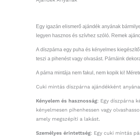
Egy igazán elismerő ajándék anyának bármilye
legyen hasznos és szívhez szóló. Remek ajánd
A díszpárna egy puha és kényelmes kiegészítő
teszi a pihenést vagy olvasást. Párnáink dekor
A párna mintája nem fakul, nem kopik ki! Mér
Cuki mintás díszpárna ajándékként anyának
Kényelem és hasznosság
: Egy díszpárna 
kényelmesen pihenhessen vagy olvashasson
amely megszépíti a lakást.
Személyes érintettség
: Egy cuki mintás p