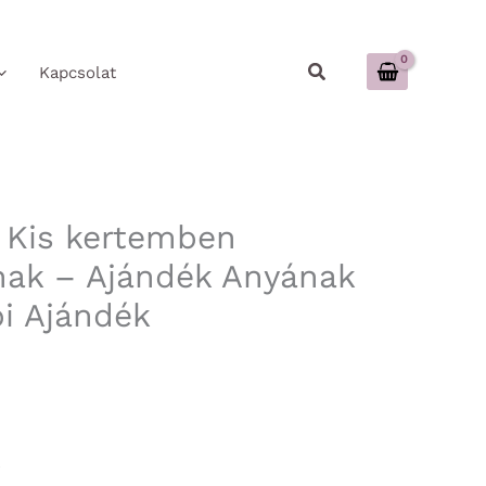
Keresés
Kapcsolat
 Kis kertemben
ak – Ajándék Anyának
i Ajándék
r