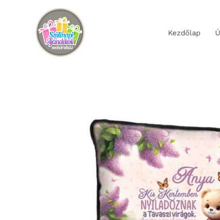
Skip
to
Kezdőlap
Ú
content