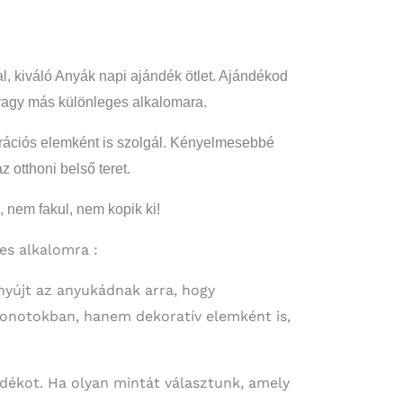
 kiváló Anyák napi ajándék ötlet. Ajándékod
vagy más különleges alkalomara.
rációs elemként is szolgál. Kényelmesebbé
 otthoni belső teret.
 nem fakul, nem kopik ki!
es alkalomra :
nyújt az anyukádnak arra, hogy
honotokban, hanem dekoratív elemként is,
ndékot. Ha olyan mintát választunk, amely