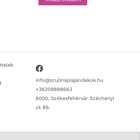
ételek
info@szulinapiajandekok.hu
t
+36209888663
8000, Székesfehérvár Széchenyi
út 89.