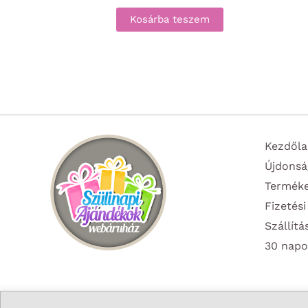
Kosárba teszem
Kezdőla
Újdonsá
Termék
Fizetési
Szállítá
30 napo