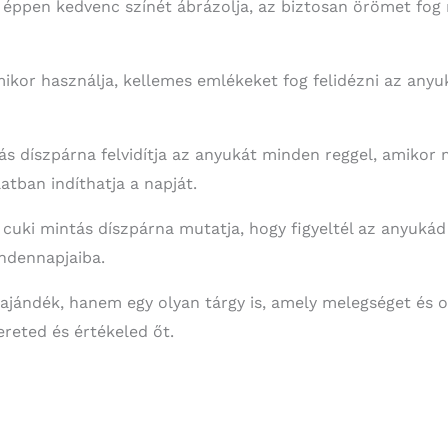
 éppen kedvenc színét ábrázolja, az biztosan örömet fog n
ikor használja, kellemes emlékeket fog felidézni az anyu
ás díszpárna felvidítja az anyukát minden reggel, amikor 
atban indíthatja a napját.
, cuki mintás díszpárna mutatja, hogy figyeltél az anyukád 
indennapjaiba.
ajándék, hanem egy olyan tárgy is, amely melegséget és o
reted és értékeled őt.