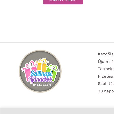
Kezdőla
Újdonsá
Termék
Fizetési
Szállítá
30 napo