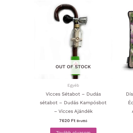
OUT OF STOCK
Egyéb
Vicces Sétabot – Dudás
Dí
sétabot – Dudás Kampósbot
É
– Vicces Ajándék
7620
Ft
Bruttó
Tovább olvasom