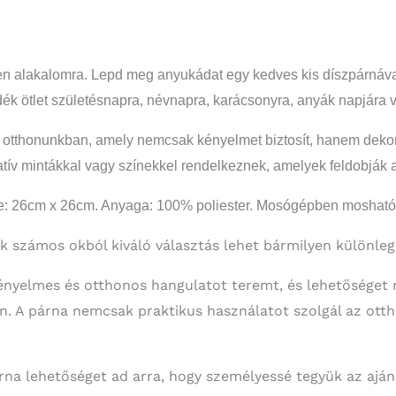
n alakalomra. Lepd meg anyukádat egy kedves kis díszpárnával,
ék ötlet születésnapra, névnapra, karácsonyra, anyák napjára 
 otthonunkban, amely nemcsak kényelmet biztosít, hanem deko
atív mintákkal vagy színekkel rendelkeznek, amelyek feldobják az
ete: 26cm x 26cm. Anyaga: 100% poliester. Mosógépben mosható,
 számos okból kiváló választás lehet bármilyen különleg
kényelmes és otthonos hangulatot teremt, és lehetőséget 
. A párna nemcsak praktikus használatot szolgál az ott
árna lehetőséget ad arra, hogy személyessé tegyük az ajá