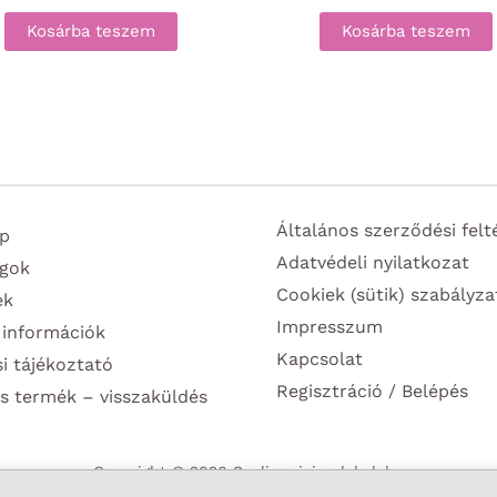
Kosárba teszem
Kosárba teszem
Általános szerződési felt
p
Adatvédeli nyilatkozat
gok
Cookiek (sütik) szabályza
ek
Impresszum
 információk
Kapcsolat
si tájékoztató
Regisztráció / Belépés
s termék – visszaküldés
Copyright © 2026 Szulinapiajandekok.hu