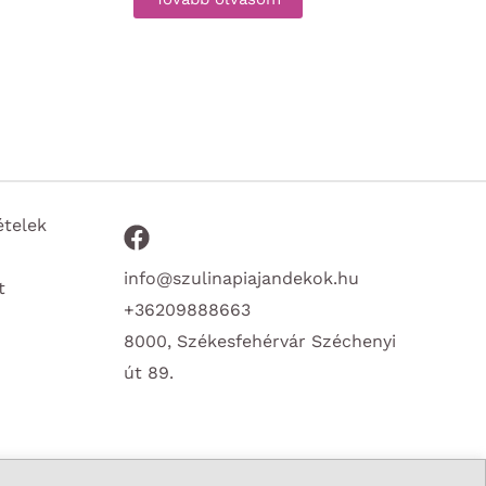
ételek
info@szulinapiajandekok.hu
t
+36209888663
8000, Székesfehérvár Széchenyi
út 89.