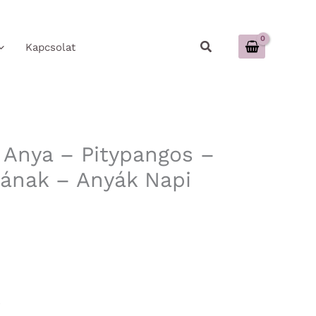
Keresés
Kapcsolat
 Anya – Pitypangos –
ának – Anyák Napi
r