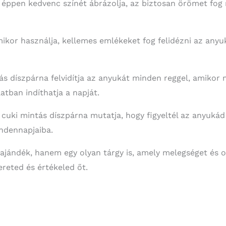
 éppen kedvenc színét ábrázolja, az biztosan örömet fog n
ikor használja, kellemes emlékeket fog felidézni az anyu
ás díszpárna felvidítja az anyukát minden reggel, amikor 
atban indíthatja a napját.
, cuki mintás díszpárna mutatja, hogy figyeltél az anyukád 
indennapjaiba.
ajándék, hanem egy olyan tárgy is, amely melegséget és o
reted és értékeled őt.