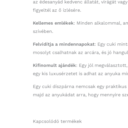
az édesanyád kedvenc állatát, virágát vagy
figyeltél az ő ízlésére.
Kellemes emlékek
: Minden alkalommal, am
szívében.
Felvidítja a mindennapokat
: Egy cuki mint
mosolyt csalhatnak az arcára, és jó hangul
Kifinomult ajándék
: Egy jól megválasztott
egy kis luxusérzetet is adhat az anyuka m
Egy cuki díszpárna nemcsak egy praktikus 
majd az anyukádat arra, hogy mennyire sze
Kapcsolódó termékek