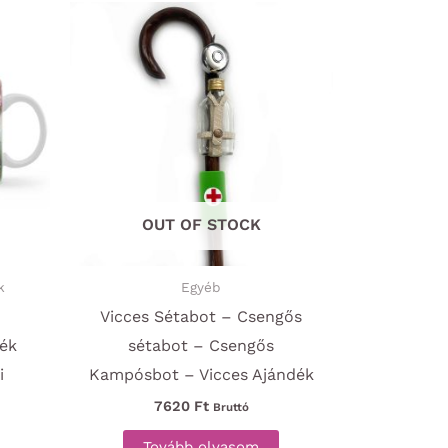
OUT OF STOCK
k
Egyéb
Vicces Sétabot – Csengős
dék
sétabot – Csengős
i
Kampósbot – Vicces Ajándék
7620
Ft
Bruttó
Tovább olvasom