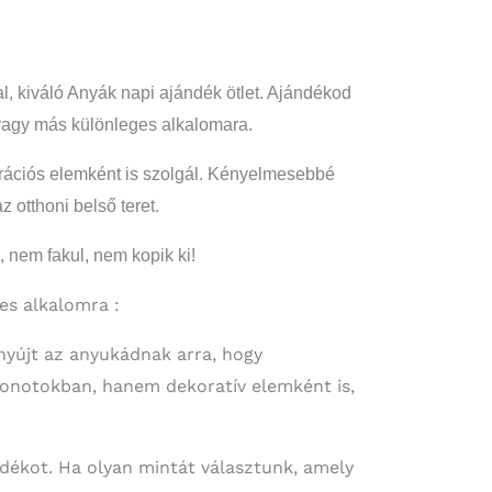
 kiváló Anyák napi ajándék ötlet. Ajándékod
vagy más különleges alkalomara.
rációs elemként is szolgál. Kényelmesebbé
 otthoni belső teret.
 nem fakul, nem kopik ki!
es alkalomra :
nyújt az anyukádnak arra, hogy
honotokban, hanem dekoratív elemként is,
ndékot. Ha olyan mintát választunk, amely