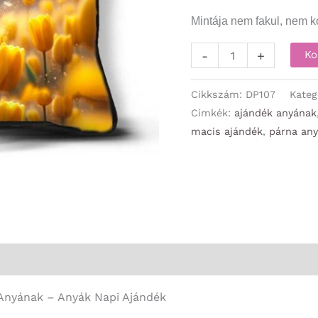
Mintája nem fakul, nem ko
Díszpárna
-
+
Ko
-
Anya
Cikkszám:
DP107
Kateg
-
Címkék:
ajándék anyának
macis ajándék
,
párna an
Pitypangos
-
Ajándék
Anyának
-
Anyák
Napi
Ajándék
 Anyának – Anyák Napi Ajándék
mennyiség