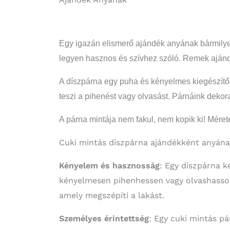
Egy igazán elismerő ajándék anyának bármilye
legyen hasznos és szívhez szóló. Remek ajánd
A díszpárna egy puha és kényelmes kiegészítő
teszi a pihenést vagy olvasást. Párnáink dekor
A párna mintája nem fakul, nem kopik ki! Mér
Cuki mintás díszpárna ajándékként anyának
Kényelem és hasznosság
: Egy díszpárna 
kényelmesen pihenhessen vagy olvashasson
amely megszépíti a lakást.
Személyes érintettség
: Egy cuki mintás p