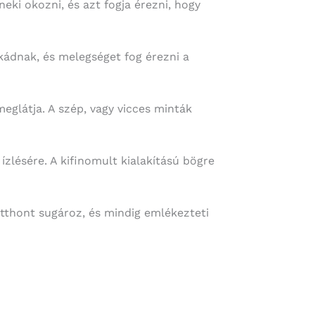
eki okozni, és azt fogja érezni, hogy
kádnak, és melegséget fog érezni a
meglátja. A szép, vagy vicces minták
ízlésére. A kifinomult kialakítású bögre
tthont sugároz, és mindig emlékezteti