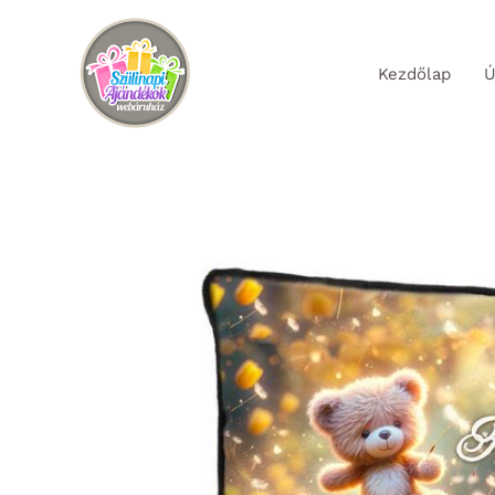
Skip
to
Kezdőlap
Ú
content