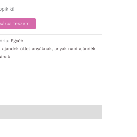
pik ki!
sárba teszem
ória:
Egyéb
,
ajándék ötlet anyáknak
,
anyák napi ajándék
,
yának