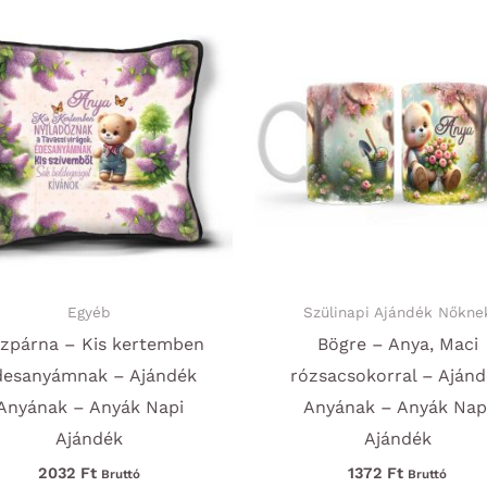
Egyéb
Szülinapi Ajándék Nőkne
szpárna – Kis kertemben
Bögre – Anya, Maci
desanyámnak – Ajándék
rózsacsokorral – Aján
Anyának – Anyák Napi
Anyának – Anyák Nap
Ajándék
Ajándék
2032
Ft
1372
Ft
Bruttó
Bruttó